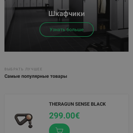
Шкафчики
Узнать больше
TREAD 3 TREADMILL
1140.57
€
ВЫБРАТЬ ЛУЧШЕЕ
Самые популярные товары
THERAGUN SENSE BLACK
TRIGGERPOINT THE GRID 1.0
299.00
От 34.90
€
€