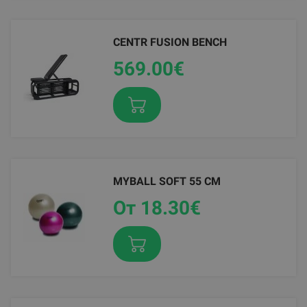
FG, THERAGUN PRO PLUS
CENTR FUSION BENCH
649.00
569.00
€
€
MYBALL SOFT 55 CM
GRAVITY D VINYL DUMBBELL, PCS
От 17.63
От 18.30
€
€