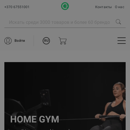
+370 67551001
Контакты
О нас
RU
Войти
HOME GYM