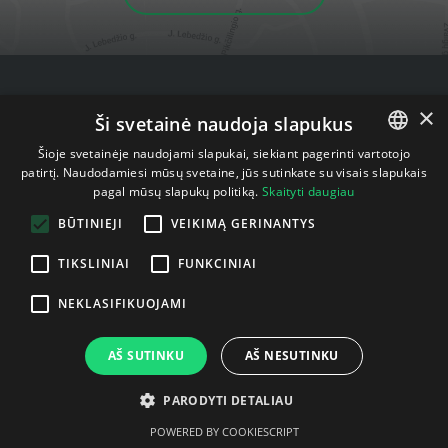
×
АКТУАЛЬНОЕ
Ši svetainė naudoja slapukus
Статьи нашего блога
Šioje svetainėje naudojami slapukai, siekiant pagerinti vartotojo
patirtį. Naudodamiesi mūsų svetaine, jūs sutinkate su visais slapukais
LITHUANIAN
pagal mūsų slapukų politiką.
Skaityti daugiau
ENGLISH
BŪTINIEJI
VEIKIMĄ GERINANTYS
TIKSLINIAI
FUNKCINIAI
NEKLASIFIKUOJAMI
AŠ SUTINKU
AŠ NESUTINKU
PARODYTI DETALIAU
POWERED BY COOKIESCRIPT