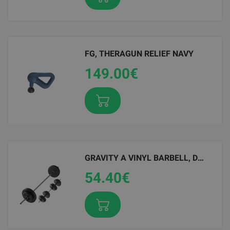
FG, THERAGUN RELIEF NAVY
TRX HOME 2 SUSPENSION TRAINER KIT
149.00
181.12
€
€
GRAVITY A VINYL BARBELL, DUMBBELL SET 30.5 KG
FLEXVIT MINI KNIT BANDS, DIFFERENT RESISTANCES
54.40
От 15.05
€
€