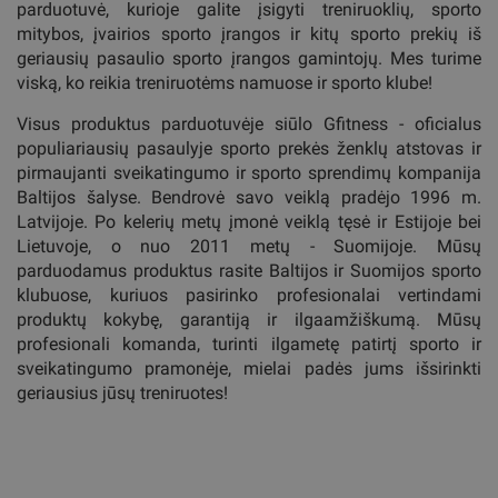
parduotuvė, kurioje galite įsigyti treniruoklių, sporto
mitybos, įvairios sporto įrangos ir kitų sporto prekių iš
geriausių pasaulio sporto įrangos gamintojų. Mes turime
viską, ko reikia treniruotėms namuose ir sporto klube!
Visus produktus parduotuvėje siūlo Gfitness - oficialus
populiariausių pasaulyje sporto prekės ženklų atstovas ir
pirmaujanti sveikatingumo ir sporto sprendimų kompanija
Baltijos šalyse. Bendrovė savo veiklą pradėjo 1996 m.
Latvijoje. Po kelerių metų įmonė veiklą tęsė ir Estijoje bei
Lietuvoje, o nuo 2011 metų - Suomijoje. Mūsų
parduodamus produktus rasite Baltijos ir Suomijos sporto
klubuose, kuriuos pasirinko profesionalai vertindami
produktų kokybę, garantiją ir ilgaamžiškumą. Mūsų
profesionali komanda, turinti ilgametę patirtį sporto ir
sveikatingumo pramonėje, mielai padės jums išsirinkti
geriausius jūsų treniruotes!