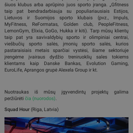
šiuos klubus arba aprūpino juos sporto įranga. „Gfitness
taip pat bendradarbiauja su populiariausiais Estijos,
Lietuvos ir Suomijos sporto klubais (pvz., Impuls,
MyFitness, ReFormatas, Golden club, PeopleFitness,
LemonGym, Elixia, GoGo, Hukka ir kiti). Tarp mūsų klientų
taip pat yra savivaldybių sporto ir olimpiniai centrai,
viešbučių sporto salės, įmonių sporto salės, kurios
pastaraisiais metais sparčiai vystėsi, šiame sektoriuje
įrengėme įvairaus dydžio treniruoklių sales tokiems
klientams kaip Danske Bankas, Evolution Gaming,
EuroLife, Aprangos grupė Alexela Group ir kt.
Nuotraukas iš mūsų įgyvendintų projektų galima
peržiūrėti
čia (nuorodos)
.
Squad Hour
(Riga, Latvia)