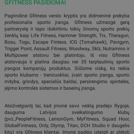
GFITNESS PASIEKIMAI
Pagrindinė Gfitness verslo kryptis yra didmeninė prekyba
profesionalia sporto įranga. Gfitness užmezgė gerą
partnerystę ir tapo išskirtiniu tokių žinomų sporto prekių
ženklų kaip Life Fitness, Hammer Strength, Trx, Theragun,
Bosu, Togu, Escape Fintess, ICG (Tomahawk), Pavigym,
Trigger Point, Assault Fitness, Woodway, Sklz, Nutramino ir
Multipower atstovu bei platintoju. Iš viso Gfitness
atstovauja ir platina daugiau nei 35 tarptautinių sporto
įrangos kompanijų produktus. Siūlome viską, ko reikia
sporto klubams - treniruokliai, įvairi sporto įranga, sporto
mityba, grindys, specialūs baldai, persirengimo spintelės,
įėjimo kontrolės sistemos ir baseinų įranga.
Atsižvelgiantį tai, kad įmonė savo veiklą pradėjo Rygoje,
dauguma Latvijos sveikatingumo klubų
(pvz.,PeopleFitness, LemonGym, MyFitness, Squad Hour,
GlobalFintness, Only, Olymp, Titan, DCH Studio ir daugelis
kitų) yra Gfitness klientai. Įmonė padėjo įsteigti ar plėtoti