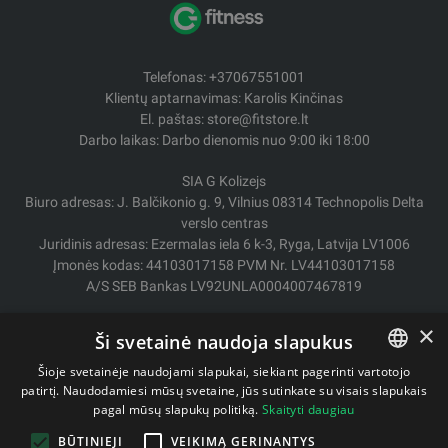
Telefonas: +37067551001
Klientų aptarnavimas: Karolis Kinčinas
El. paštas: store@fitstore.lt
Darbo laikas: Darbo dienomis nuo 9:00 iki 18:00
SIA G Kolizejs
Biuro adresas: J. Balčikonio g. 9, Vilnius 08314 Technopolis Delta
verslo centras
Juridinis adresas: Ezermalas iela 6 k-3, Ryga, Latvija LV1006
Įmonės kodas: 44103017158 PVM Nr. LV44103017158
A/S SEB Bankas LV92UNLA0004007467819
Pristatymas / Grąžinimas
×
Ši svetainė naudoja slapukus
Mokėjimo būdai
Pirkimo sąlygos
Šioje svetainėje naudojami slapukai, siekiant pagerinti vartotojo
Kontaktai
patirtį. Naudodamiesi mūsų svetaine, jūs sutinkate su visais slapukais
LITHUANIAN
pagal mūsų slapukų politiką.
Skaityti daugiau
Privatumo politika
ENGLISH
BŪTINIEJI
VEIKIMĄ GERINANTYS