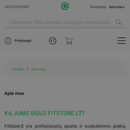
+370 67551001
Kontaktai
Apie mus
LT
Prisijungti
Pradžia
Apie mus
Apie mus
KĄ JUMS SIŪLO FITSTORE.LT?
Fitstore.lt yra profesionalių sporto ir sveikatinimo prekių