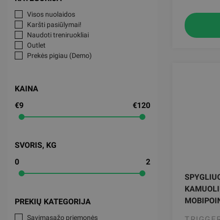
Visos nuolaidos
Karšti pasiūlymai!
Naudoti treniruokliai
Outlet
Prekės pigiau (Demo)
KAINA
€9
€120
SVORIS, KG
0
2
SPYGLIU
KAMUOLI
MOBIPOI
PREKIŲ KATEGORIJA
Savimasažo priemonės
TRIGGE