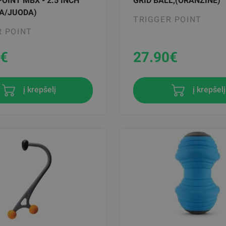
OINT MBX - 2.5 INCH
GRID BALL,(ORANŽINĖ)
A/JUODA)
TRIGGER POINT
R POINT
€
27.90
€
į krepšelį
į krepšelį