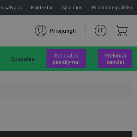
mo sąlygos
Kontaktai
Apie mus
Privatumo politika
LT
Prisijungti
specialūs
Prekiniai
Spintelės
pasiūlymai
ženklai