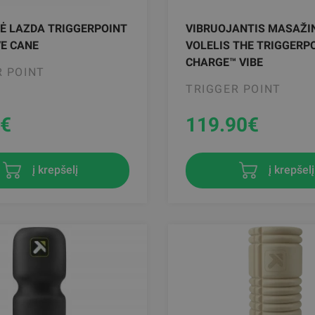
Ė LAZDA TRIGGERPOINT
VIBRUOJANTIS MASAŽI
E CANE
VOLELIS THE TRIGGERP
CHARGE™ VIBE
R POINT
TRIGGER POINT
€
119.90
€
į krepšelį
į krepšelį