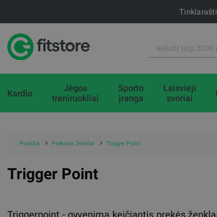
Tinklarašt
Jėgos
Sporto
Laisvieji
Kardio
treniruokliai
įranga
svoriai
Pradžia
Prekiniai ženklai
Trigger Point
Trigger Point
Triggerpoint - gyvenimą keičiantis prekės ženklas,