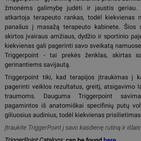
žmonėms galimybę judėti ir jaustis geriau. 
atkartoja terapeuto rankas, todėl kiekviena
panašus į masažą terapeuto kabinete. Šios
skirtos įvairaus amžiaus, dydžio ir sportinio 
kiekvienas gali pagerinti savo sveikatą namuose,
Triggerpoint - tai prekės ženklas, skirtas 
gerinantiems savijautą.
Triggerpoint tiki, kad terapijos įtraukimas į 
pagerinti veiklos rezultatus, greitį, atsigavimo la
traumoms. Dauguma Triggerpoint savima
pagamintos iš anatomiškai specifinių putų volel
giliuosius audinius, todėl kiekvienas prisilietima
Įtraukite TriggerPoint į savo kasdienę rutiną ir išlai
TriggerPoint Catalogs:
can be found
here