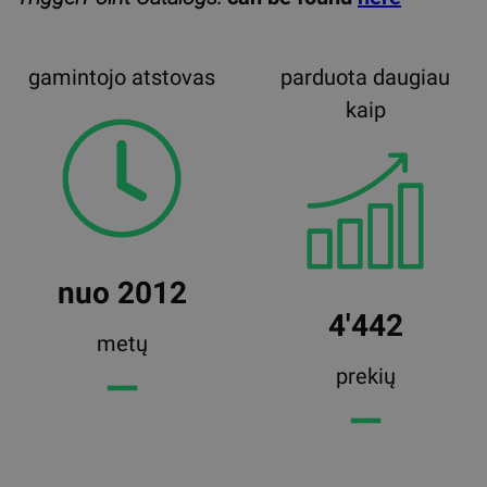
gamintojo atstovas
parduota daugiau
kaip
nuo 2012
4'442
metų
prekių
━━
━━