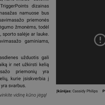
TriggerPoints dizainas
s masažas namuose bus
 savimasažo priemonės
pajėgumo žmonėms, todėl
 sporto salėje ar lauke.
savimasažo gaminiams,
kasdienes užduotis gali
iką ir net užkirsti kelią
sažo priemonių yra
ių, kurie įsiskverbia į
s yra svarbus.
Įkūrėjas:
Cassidy Philips
P
svinkite vidinę kūno jėgą!