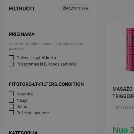
FILTRUOTI
IŠVALYTI VISKĄ
PRIEINAMA
Atsiimkite šiandien parduotuvėje arba rytoj su
pristatymu
Galima įsigyti iš karto
Pristatymas iš Europos sandėlio
FITSTORE-LT-FILTERS.CONDITION
MASAŽO 
Naudota
TRIGGERP
Nauja
Demo
TRIGGE
Pažeista pakuotė
Nuo 
KATEGORIJA