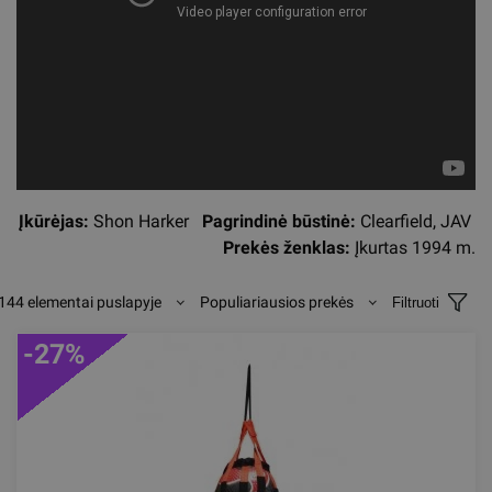
Įkūrėjas:
Shon Harker
Pagrindinė būstinė:
Clearfield, JAV
Prekės ženklas:
Įkurtas 1994 m.
144 elementai puslapyje
Populiariausios prekės
Filtruoti
-27%