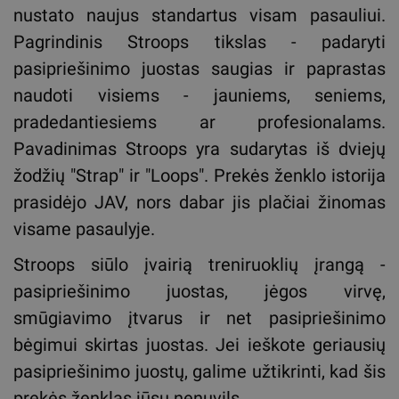
nustato naujus standartus visam pasauliui.
Pagrindinis Stroops tikslas - padaryti
pasipriešinimo juostas saugias ir paprastas
naudoti visiems - jauniems, seniems,
pradedantiesiems ar profesionalams.
Pavadinimas Stroops yra sudarytas iš dviejų
žodžių "Strap" ir "Loops". Prekės ženklo istorija
prasidėjo JAV, nors dabar jis plačiai žinomas
visame pasaulyje.
Stroops siūlo įvairią treniruoklių įrangą -
pasipriešinimo juostas, jėgos virvę,
smūgiavimo įtvarus ir net pasipriešinimo
bėgimui skirtas juostas. Jei ieškote geriausių
pasipriešinimo juostų, galime užtikrinti, kad šis
prekės ženklas jūsų nenuvils.