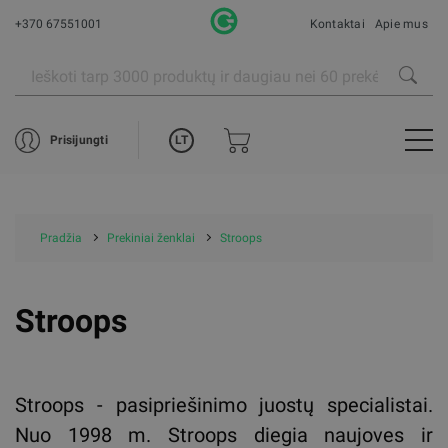
+370 67551001
Kontaktai
Apie mus
LT
Prisijungti
Pradžia
Prekiniai ženklai
Stroops
Stroops
Stroops - pasipriešinimo juostų specialistai.
Nuo 1998 m. Stroops diegia naujoves ir