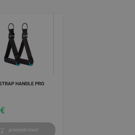
 STRAP HANDLE PRO
O
€
pranešti man!