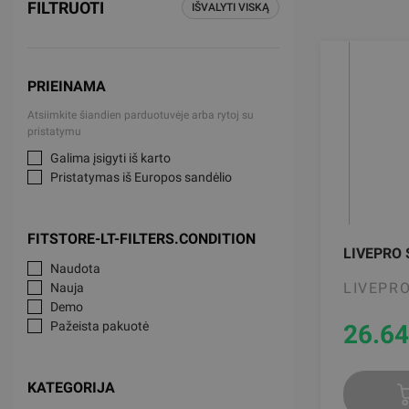
FILTRUOTI
IŠVALYTI VISKĄ
PRIEINAMA
Atsiimkite šiandien parduotuvėje arba rytoj su
pristatymu
Galima įsigyti iš karto
Pristatymas iš Europos sandėlio
FITSTORE-LT-FILTERS.CONDITION
LIVEPRO
Naudota
LIVEPR
Nauja
Demo
Pažeista pakuotė
26.64
KATEGORIJA