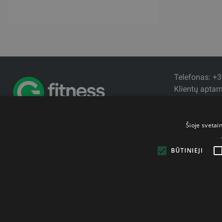
Telefonas: 
Klientų aptar
El. paštas: st
Darbo laikas:
18:00
Šioje svetai
BŪTINIEJI
Autorinės teisės © 2011- 2026 fitstore.lt