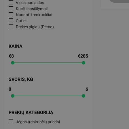
Visos nuolaidos
Karšti pasiūlymai!
Naudoti treniruokliai
Outlet
Prekės pigiau (Demo)
KAINA
€8
€285
SVORIS, KG
0
6
PREKIŲ KATEGORIJA
Jėgos treniruočių priedai