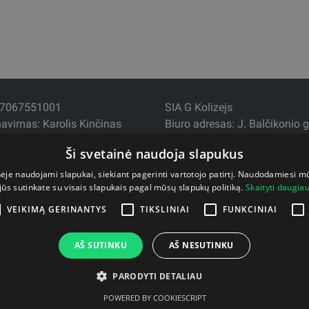
+37067551001
SIA G Kolizejs
navimas: Karolis Kinčinas
Biuro adresas: J. Balčikonio g
ore@fitstore.lt
Technopolis Delta verslo cent
Ši svetainė naudoja slapukus
 Darbo dienomis nuo 9:00 iki
Juridinis adresas: Ezermalas i
LV1006
nėje naudojami slapukai, siekiant pagerinti vartotojo patirtį. Naudodamiesi m
jūs sutinkate su visais slapukais pagal mūsų slapukų politiką.
Skaityti daugia
Įmonės kodas: 44103017158
A/S SEB Bankas LV92UNLA
VEIKIMĄ GERINANTYS
TIKSLINIAI
FUNKCINIAI
AŠ SUTINKU
AŠ NESUTINKU
PARODYTI DETALIAU
POWERED BY COOKIESCRIPT