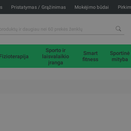
is
Pristatymas / Grąžinimas
Mokėjimo būdai
Pirki
Sporto ir
Smart
Sportinė
Fizioterapija
laisvalaikio
fitness
mityba
įranga