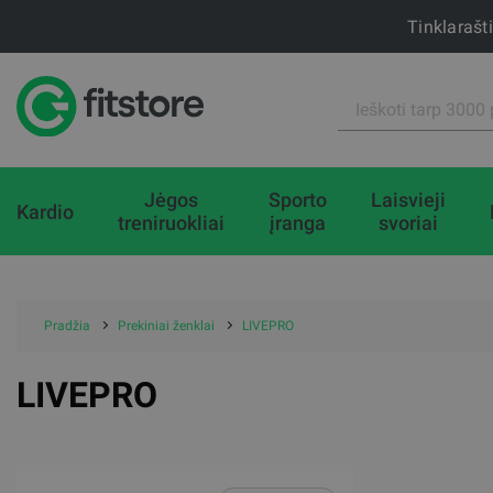
Tinklarašt
Jėgos
Sporto
Laisvieji
Kardio
treniruokliai
įranga
svoriai
Pradžia
Prekiniai ženklai
LIVEPRO
LIVEPRO