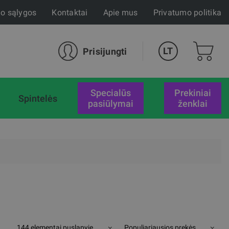
mo sąlygos
Kontaktai
Apie mus
Privatumo politika
LT
Prisijungti
specialūs
Prekiniai
Spintelės
pasiūlymai
ženklai
144 elementai puslapyje
Populiariausios prekės