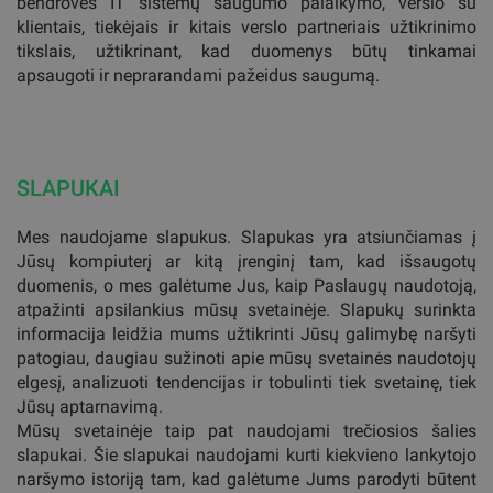
bendrovės IT sistemų saugumo palaikymo, verslo su
klientais, tiekėjais ir kitais verslo partneriais užtikrinimo
tikslais, užtikrinant, kad duomenys būtų tinkamai
apsaugoti ir neprarandami pažeidus saugumą.
SLAPUKAI
Mes naudojame slapukus. Slapukas yra atsiunčiamas į
Jūsų kompiuterį ar kitą įrenginį tam, kad išsaugotų
duomenis, o mes galėtume Jus, kaip Paslaugų naudotoją,
atpažinti apsilankius mūsų svetainėje. Slapukų surinkta
informacija leidžia mums užtikrinti Jūsų galimybę naršyti
patogiau, daugiau sužinoti apie mūsų svetainės naudotojų
elgesį, analizuoti tendencijas ir tobulinti tiek svetainę, tiek
Jūsų aptarnavimą.
Mūsų svetainėje taip pat naudojami trečiosios šalies
slapukai. Šie slapukai naudojami kurti kiekvieno lankytojo
naršymo istoriją tam, kad galėtume Jums parodyti būtent