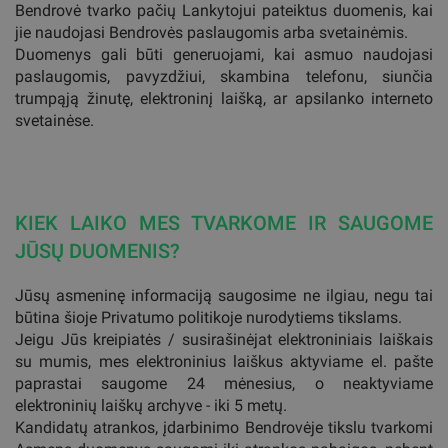
Bendrovė tvarko pačių Lankytojui pateiktus duomenis, kai
jie naudojasi Bendrovės paslaugomis arba svetainėmis.
Duomenys gali būti generuojami, kai asmuo naudojasi
paslaugomis, pavyzdžiui, skambina telefonu, siunčia
trumpąją žinutę, elektroninį laišką, ar apsilanko interneto
svetainėse.
KIEK LAIKO MES TVARKOME IR SAUGOME
JŪSŲ DUOMENIS?
Jūsų asmeninę informaciją saugosime ne ilgiau, negu tai
būtina šioje Privatumo politikoje nurodytiems tikslams.
Jeigu Jūs kreipiatės / susirašinėjat elektroniniais laiškais
su mumis, mes elektroninius laiškus aktyviame el. pašte
paprastai saugome 24 mėnesius, o neaktyviame
elektroninių laiškų archyve - iki 5 metų.
Kandidatų atrankos, įdarbinimo Bendrovėje tikslu tvarkomi