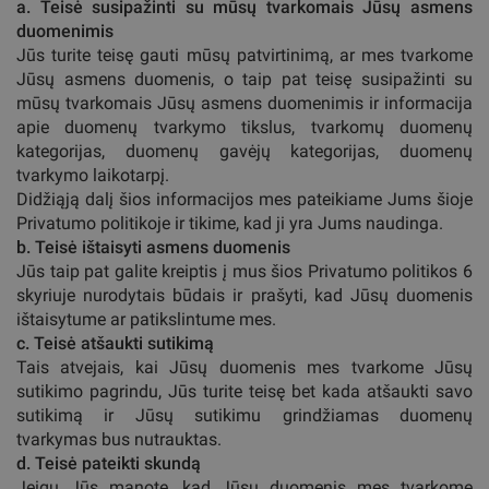
a. Teisė susipažinti su mūsų tvarkomais Jūsų asmens
duomenimis
Jūs turite teisę gauti mūsų patvirtinimą, ar mes tvarkome
Jūsų asmens duomenis, o taip pat teisę susipažinti su
mūsų tvarkomais Jūsų asmens duomenimis ir informacija
apie duomenų tvarkymo tikslus, tvarkomų duomenų
kategorijas, duomenų gavėjų kategorijas, duomenų
tvarkymo laikotarpį.
Didžiąją dalį šios informacijos mes pateikiame Jums šioje
Privatumo politikoje ir tikime, kad ji yra Jums naudinga.
b. Teisė ištaisyti asmens duomenis
Jūs taip pat galite kreiptis į mus šios Privatumo politikos 6
skyriuje nurodytais būdais ir prašyti, kad Jūsų duomenis
ištaisytume ar patikslintume mes.
c. Teisė atšaukti sutikimą
Tais atvejais, kai Jūsų duomenis mes tvarkome Jūsų
sutikimo pagrindu, Jūs turite teisę bet kada atšaukti savo
sutikimą ir Jūsų sutikimu grindžiamas duomenų
tvarkymas bus nutrauktas.
d. Teisė pateikti skundą
Jeigu Jūs manote, kad Jūsų duomenis mes tvarkome