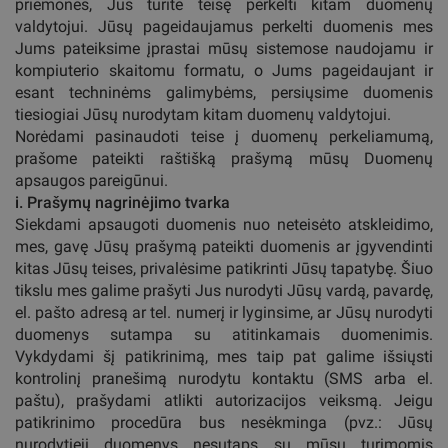
priemones, Jūs turite teisę perkelti kitam duomenų
valdytojui. Jūsų pageidaujamus perkelti duomenis mes
Jums pateiksime įprastai mūsų sistemose naudojamu ir
kompiuterio skaitomu formatu, o Jums pageidaujant ir
esant techninėms galimybėms, persiųsime duomenis
tiesiogiai Jūsų nurodytam kitam duomenų valdytojui.
Norėdami pasinaudoti teise į duomenų perkeliamumą,
prašome pateikti raštišką prašymą mūsų Duomenų
apsaugos pareigūnui.
i. Prašymų nagrinėjimo tvarka
Siekdami apsaugoti duomenis nuo neteisėto atskleidimo,
mes, gavę Jūsų prašymą pateikti duomenis ar įgyvendinti
kitas Jūsų teises, privalėsime patikrinti Jūsų tapatybę. Šiuo
tikslu mes galime prašyti Jus nurodyti Jūsų vardą, pavardę,
el. pašto adresą ar tel. numerį ir lyginsime, ar Jūsų nurodyti
duomenys sutampa su atitinkamais duomenimis.
Vykdydami šį patikrinimą, mes taip pat galime išsiųsti
kontrolinį pranešimą nurodytu kontaktu (SMS arba el.
paštu), prašydami atlikti autorizacijos veiksmą. Jeigu
patikrinimo procedūra bus nesėkminga (pvz.: Jūsų
nurodytieji duomenys nesutaps su mūsų turimomis