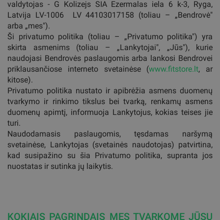
valdytojas - G Kolizejs SIA Ezermalas iela 6 k-3, Ryga,
Latvija LV-1006 LV 44103017158 (toliau – „Bendrovė"
arba „mes").
Ši privatumo politika (toliau – „Privatumo politika") yra
skirta asmenims (toliau – „Lankytojai", „Jūs"), kurie
naudojasi Bendrovės paslaugomis arba lankosi Bendrovei
priklausančiose interneto svetainėse (
www.fitstore.lt
, ar
kitose).
Privatumo politika nustato ir apibrėžia asmens duomenų
tvarkymo ir rinkimo tikslus bei tvarką, renkamų asmens
duomenų apimtį, informuoja Lankytojus, kokias teises jie
turi.
Naudodamasis paslaugomis, tęsdamas naršymą
svetainėse, Lankytojas (svetainės naudotojas) patvirtina,
kad susipažino su šia Privatumo politika, supranta jos
nuostatas ir sutinka jų laikytis.
KOKIAIS PAGRINDAIS MES TVARKOME JŪSŲ