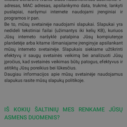
adresas, MAC adresas, apsilankymo data, trukmė, lankyti
puslapiai, naršymui internete naudojami įrenginiai ir
programos ir pan.
Be to, mūsų svetainėje naudojami slapukai. Slapukai yra
nedideli tekstiniai failai (užimantys iki kelių KB), kuriuos
Jūsų interneto naršyklė patalpina Jūsų kompiuteryje
planšetėje arba kitame išmaniajame įrenginyje apsilankant
mūsų interneto svetainėje. Slapukais siekiame užtikrinti
efektyvų ir saugų svetainės veikimą bei analizuoti Jūsų
įpročius, kad svetainės veikimas būtų patogus, efektyvus ir
atitiktų Jūsų poreikius bei lūkesčius.
Daugiau informacijos apie mūsų svetainėje naudojamus
slapukus rasite mūsų slapukų politikoje.
IŠ KOKIŲ ŠALTINIŲ MES RENKAME JŪSŲ
ASMENS DUOMENIS?