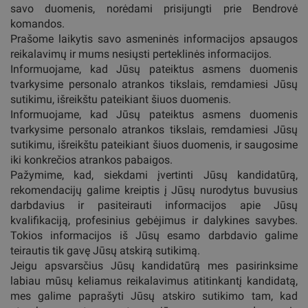
savo duomenis, norėdami prisijungti prie Bendrovė
komandos.
Prašome laikytis savo asmeninės informacijos apsaugos
reikalavimų ir mums nesiųsti perteklinės informacijos.
Informuojame, kad Jūsų pateiktus asmens duomenis
tvarkysime personalo atrankos tikslais, remdamiesi Jūsų
sutikimu, išreikštu pateikiant šiuos duomenis.
Informuojame, kad Jūsų pateiktus asmens duomenis
tvarkysime personalo atrankos tikslais, remdamiesi Jūsų
sutikimu, išreikštu pateikiant šiuos duomenis, ir saugosime
iki konkrečios atrankos pabaigos.
Pažymime, kad, siekdami įvertinti Jūsų kandidatūrą,
rekomendacijų galime kreiptis į Jūsų nurodytus buvusius
darbdavius ir pasiteirauti informacijos apie Jūsų
kvalifikaciją, profesinius gebėjimus ir dalykines savybes.
Tokios informacijos iš Jūsų esamo darbdavio galime
teirautis tik gavę Jūsų atskirą sutikimą.
Jeigu apsvarsčius Jūsų kandidatūrą mes pasirinksime
labiau mūsų keliamus reikalavimus atitinkantį kandidatą,
mes galime paprašyti Jūsų atskiro sutikimo tam, kad