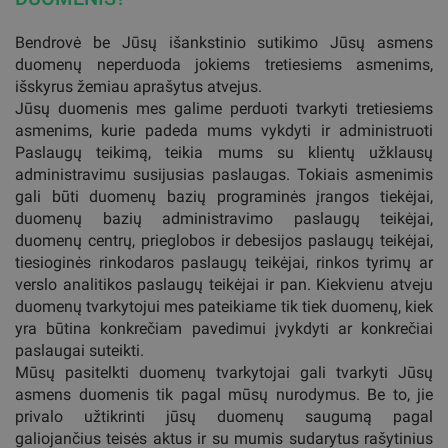
Bendrovė be Jūsų išankstinio sutikimo Jūsų asmens
duomenų neperduoda jokiems tretiesiems asmenims,
išskyrus žemiau aprašytus atvejus.
Jūsų duomenis mes galime perduoti tvarkyti tretiesiems
asmenims, kurie padeda mums vykdyti ir administruoti
Paslaugų teikimą, teikia mums su klientų užklausų
administravimu susijusias paslaugas. Tokiais asmenimis
gali būti duomenų bazių programinės įrangos tiekėjai,
duomenų bazių administravimo paslaugų teikėjai,
duomenų centrų, prieglobos ir debesijos paslaugų teikėjai,
tiesioginės rinkodaros paslaugų teikėjai, rinkos tyrimų ar
verslo analitikos paslaugų teikėjai ir pan. Kiekvienu atveju
duomenų tvarkytojui mes pateikiame tik tiek duomenų, kiek
yra būtina konkrečiam pavedimui įvykdyti ar konkrečiai
paslaugai suteikti.
Mūsų pasitelkti duomenų tvarkytojai gali tvarkyti Jūsų
asmens duomenis tik pagal mūsų nurodymus. Be to, jie
privalo užtikrinti jūsų duomenų saugumą pagal
galiojančius teisės aktus ir su mumis sudarytus rašytinius