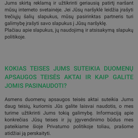
Jums skirtą reklamą ir užtikrinti geriausią patirtį naršant
mūsų interneto svetainėje. Jei Jūsų naršyklė leidžia įrašyti
trečiųjų šalių slapukus, mūsų pasirinktas partneris turi
galimybę įrašyti savo slapukus į Jūsų naršyklę.
Plačiau apie slapukus, jų naudojimą ir atsisakymą slapukų
politikoje.
KOKIAS TEISES JUMS SUTEIKIA DUOMENŲ
APSAUGOS TEISĖS AKTAI IR KAIP GALITE
JOMIS PASINAUDOTI?
Asmens duomenų apsaugos teisės aktai suteikia Jums
daug teisių, kuriomis Jūs galite laisvai naudotis, o mes
turime užtikrinti Jums tokią galimybę. Informaciją apie
konkrečias Jūsų teises ir jų įgyvendinimo būdus mes
pateikiame šioje Privatumo politikoje toliau, prašome
atidžiai ją perskaityti.