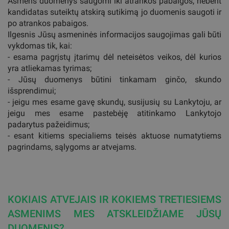
Asmens duomenys saugomi iki atrankos pabaigos, nebent
kandidatas suteiktų atskirą sutikimą jo duomenis saugoti ir
po atrankos pabaigos.
Ilgesnis Jūsų asmeninės informacijos saugojimas gali būti
vykdomas tik, kai:
- esama pagrįstų įtarimų dėl neteisėtos veikos, dėl kurios
yra atliekamas tyrimas;
- Jūsų duomenys būtini tinkamam ginčo, skundo
išsprendimui;
- jeigu mes esame gavę skundų, susijusių su Lankytoju, ar
jeigu mes esame pastebėję atitinkamo Lankytojo
padarytus pažeidimus;
- esant kitiems specialiems teisės aktuose numatytiems
pagrindams, sąlygoms ar atvejams.
KOKIAIS ATVEJAIS IR KOKIEMS TRETIESIEMS
ASMENIMS MES ATSKLEIDŽIAME JŪSŲ
DUOMENIS?