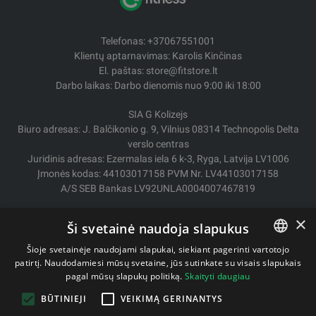
Telefonas: +37067551001
Klientų aptarnavimas: Karolis Kinčinas
El. paštas: store@fitstore.lt
Darbo laikas: Darbo dienomis nuo 9:00 iki 18:00
SIA G Kolizejs
Biuro adresas: J. Balčikonio g. 9, Vilnius 08314 Technopolis Delta
verslo centras
Juridinis adresas: Ezermalas iela 6 k-3, Ryga, Latvija LV1006
Įmonės kodas: 44103017158 PVM Nr. LV44103017158
A/S SEB Bankas LV92UNLA0004007467819
Pristatymas / Grąžinimas
×
Ši svetainė naudoja slapukus
Mokėjimo būdai
Pirkimo sąlygos
Šioje svetainėje naudojami slapukai, siekiant pagerinti vartotojo
Kontaktai
patirtį. Naudodamiesi mūsų svetaine, jūs sutinkate su visais slapukais
LITHUANIAN
pagal mūsų slapukų politiką.
Skaityti daugiau
Privatumo politika
ENGLISH
BŪTINIEJI
VEIKIMĄ GERINANTYS