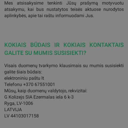
Mes atsisakysime tenkinti Jūsų prašymą motyvuotu
atsakymu, kai bus nustatytos teisės aktuose nurodytos
aplinkybės, apie tai raštu informuodami Jus.
KOKIAIS BŪDAIS IR KOKIAIS KONTAKTAIS
GALITE SU MUMIS SUSISIEKTI?
Visais duomenų tvarkymo klausimais su mumis susisiekti
galite šiais būdais:
elektroniniu paštu lt
Telefonu +370 67551001
Mūsų, kaip duomenų valdytojo, rekvizitai:
G Kolizejs SIA Ezermalas iela 6 k-3
Ryga, LV-1006
LATVIJA
LV 44103017158