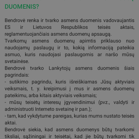
DUOMENIS?
Bendrovė renka ir tvarko asmens duomenis vadovaujantis
ES ir Lietuvos Respublikos teisės aktais,
reglamentuojančiais asmens duomenų apsaugą.
Tvarkomų asmens duomenų apimtis priklauso nuo
naudojamų paslaugų ir to, kokią informaciją pateikia
asmuo, kuris naudojasi paslaugomis ar naršo mūsų
svetainėse.
Bendrovė tvarko Lankytojų asmens duomenis šiais
pagrindais:
- sutikimo pagrindu, kuris išreiškiamas Jūsų aktyviais
veiksmais, t. y. kreipimusi į mus ir asmens duomenų
pateikimu, arba kitais aktyviais veiksmais;
- mūsų teisėtų interesų įgyvendinimui (pvz., valdyti ir
administruoti Interneto svetainę ir pan.);
- tam, kad vykdytume pareigas, kurias mums nustato teisės
aktai.
Bendrovė siekia, kad asmens duomenys būtų tvarkomi
tiksliai, sąžiningai ir teisėtai, kad jie būtų tvarkomi tik