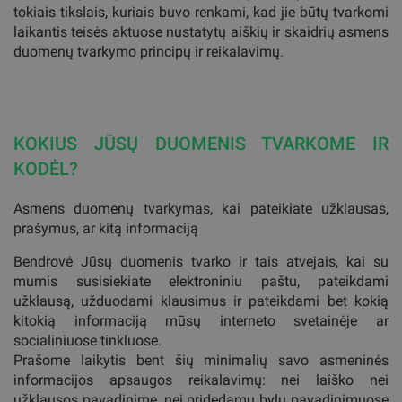
tokiais tikslais, kuriais buvo renkami, kad jie būtų tvarkomi
laikantis teisės aktuose nustatytų aiškių ir skaidrių asmens
duomenų tvarkymo principų ir reikalavimų.
KOKIUS JŪSŲ DUOMENIS TVARKOME IR
KODĖL?
Asmens duomenų tvarkymas, kai pateikiate užklausas,
prašymus, ar kitą informaciją
Bendrovė Jūsų duomenis tvarko ir tais atvejais, kai su
mumis susisiekiate elektroniniu paštu, pateikdami
užklausą, užduodami klausimus ir pateikdami bet kokią
kitokią informaciją mūsų interneto svetainėje ar
socialiniuose tinkluose.
Prašome laikytis bent šių minimalių savo asmeninės
informacijos apsaugos reikalavimų: nei laiško nei
užklausos pavadinime, nei pridedamų bylų pavadinimuose