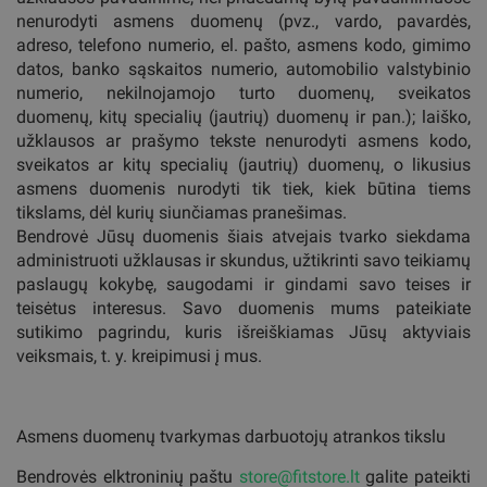
nenurodyti asmens duomenų (pvz., vardo, pavardės,
adreso, telefono numerio, el. pašto, asmens kodo, gimimo
datos, banko sąskaitos numerio, automobilio valstybinio
numerio, nekilnojamojo turto duomenų, sveikatos
duomenų, kitų specialių (jautrių) duomenų ir pan.); laiško,
užklausos ar prašymo tekste nenurodyti asmens kodo,
sveikatos ar kitų specialių (jautrių) duomenų, o likusius
asmens duomenis nurodyti tik tiek, kiek būtina tiems
tikslams, dėl kurių siunčiamas pranešimas.
Bendrovė Jūsų duomenis šiais atvejais tvarko siekdama
administruoti užklausas ir skundus, užtikrinti savo teikiamų
paslaugų kokybę, saugodami ir gindami savo teises ir
teisėtus interesus. Savo duomenis mums pateikiate
sutikimo pagrindu, kuris išreiškiamas Jūsų aktyviais
veiksmais, t. y. kreipimusi į mus.
Asmens duomenų tvarkymas darbuotojų atrankos tikslu
Bendrovės elktroninių paštu
store@fitstore.lt
galite pateikti