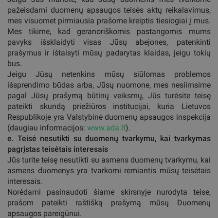
pažeisdami duomenų apsaugos teisės aktų reikalavimus,
mes visuomet pirmiausia prašome kreiptis tiesiogiai į mus.
Mes tikime, kad geranoriškomis pastangomis mums
pavyks išsklaidyti visas Jūsų abejones, patenkinti
prašymus ir ištaisyti mūsų padarytas klaidas, jeigu tokių
bus.
Jeigu Jūsų netenkins mūsų siūlomas problemos
išsprendimo būdas arba, Jūsų nuomone, mes nesiimsime
pagal Jūsų prašymą būtinų veiksmų, Jūs turėsite teisę
pateikti skundą priežiūros institucijai, kuria Lietuvos
Respublikoje yra Valstybinė duomenų apsaugos inspekcija
(daugiau informacijos:
www.ada.lt
).
e. Teisė nesutikti su duomenų tvarkymu, kai tvarkymas
pagrįstas teisėtais interesais
Jūs turite teisę nesutikti su asmens duomenų tvarkymu, kai
asmens duomenys yra tvarkomi remiantis mūsų teisėtais
interesais.
Norėdami pasinaudoti šiame skirsnyje nurodyta teise,
prašom pateikti raštišką prašymą mūsų Duomenų
apsaugos pareigūnui.