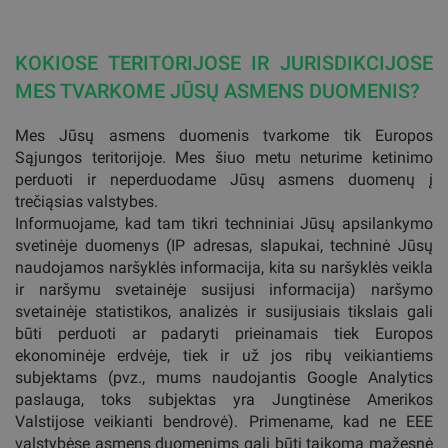
KOKIOSE TERITORIJOSE IR JURISDIKCIJOSE
MES TVARKOME JŪSŲ ASMENS DUOMENIS?
Mes Jūsų asmens duomenis tvarkome tik Europos
Sąjungos teritorijoje. Mes šiuo metu neturime ketinimo
perduoti ir neperduodame Jūsų asmens duomenų į
trečiąsias valstybes.
Informuojame, kad tam tikri techniniai Jūsų apsilankymo
svetinėje duomenys (IP adresas, slapukai, techninė Jūsų
naudojamos naršyklės informacija, kita su naršyklės veikla
ir naršymu svetainėje susijusi informacija) naršymo
svetainėje statistikos, analizės ir susijusiais tikslais gali
būti perduoti ar padaryti prieinamais tiek Europos
ekonominėje erdvėje, tiek ir už jos ribų veikiantiems
subjektams (pvz., mums naudojantis Google Analytics
paslauga, toks subjektas yra Jungtinėse Amerikos
Valstijose veikianti bendrovė). Primename, kad ne EEE
valstybėse asmens duomenims gali būti taikoma mažesnė