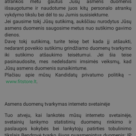
atrankos metu gautus Jūsų asmens duomenis
išsaugotume ir naudotume juos kitų personalo atrankų
vykdymo tikslu bei dėl to su Jumis susisiektume.
Jei gausime tokį Jūsų sutikimą, aukščiau nurodytus Jūsų
asmens duomenis saugosime metus nuo sutikimo gavimo
dienos.
Davę tokį sutikimą, turite teisę bet kada jį atšaukti,
nedarant poveikio sutikimu grindžiamo duomenų tvarkymo
iki sutikimo atšaukimo teisėtumui. Jei šia teise
pasinaudosite, mes nedelsdami imsimės veiksmų, kad
Jūsų asmens duomenis sunaikintume.
Plačiau apie mūsų Kandidatų privatumo politiką –
www.fitstore.lt
.
Asmens duomenų tvarkymas interneto svetainėje
Tuo atveju, kai lankotės mūsų interneto svetainėje,
svetainių lankymo statistinių duomenų rinkimo ir
paslaugos kokybės bei lankytojų patirties tobulinimo
tikslais Bendrovė tvarko šiuos nuasmenintus duomenis: IP