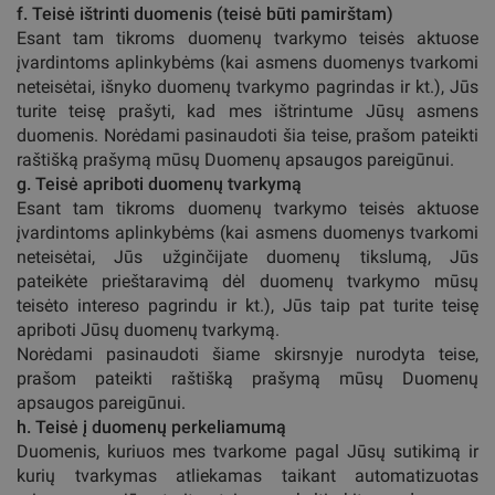
f. Teisė ištrinti duomenis (teisė būti pamirštam)
Esant tam tikroms duomenų tvarkymo teisės aktuose
įvardintoms aplinkybėms (kai asmens duomenys tvarkomi
neteisėtai, išnyko duomenų tvarkymo pagrindas ir kt.), Jūs
turite teisę prašyti, kad mes ištrintume Jūsų asmens
duomenis. Norėdami pasinaudoti šia teise, prašom pateikti
raštišką prašymą mūsų Duomenų apsaugos pareigūnui.
g. Teisė apriboti duomenų tvarkymą
Esant tam tikroms duomenų tvarkymo teisės aktuose
įvardintoms aplinkybėms (kai asmens duomenys tvarkomi
neteisėtai, Jūs užginčijate duomenų tikslumą, Jūs
pateikėte prieštaravimą dėl duomenų tvarkymo mūsų
teisėto intereso pagrindu ir kt.), Jūs taip pat turite teisę
apriboti Jūsų duomenų tvarkymą.
Norėdami pasinaudoti šiame skirsnyje nurodyta teise,
prašom pateikti raštišką prašymą mūsų Duomenų
apsaugos pareigūnui.
h. Teisė į duomenų perkeliamumą
Duomenis, kuriuos mes tvarkome pagal Jūsų sutikimą ir
kurių tvarkymas atliekamas taikant automatizuotas