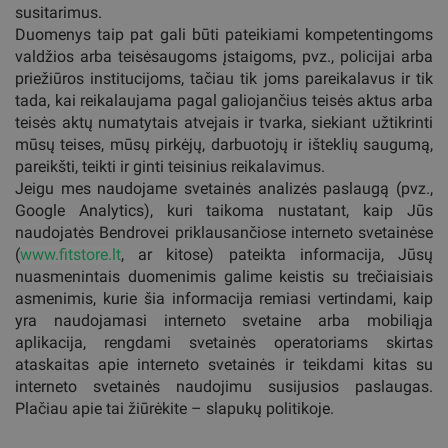
susitarimus.
Duomenys taip pat gali būti pateikiami kompetentingoms
valdžios arba teisėsaugoms įstaigoms, pvz., policijai arba
priežiūros institucijoms, tačiau tik joms pareikalavus ir tik
tada, kai reikalaujama pagal galiojančius teisės aktus arba
teisės aktų numatytais atvejais ir tvarka, siekiant užtikrinti
mūsų teises, mūsų pirkėjų, darbuotojų ir išteklių saugumą,
pareikšti, teikti ir ginti teisinius reikalavimus.
Jeigu mes naudojame svetainės analizės paslaugą (pvz.,
Google Analytics), kuri taikoma nustatant, kaip Jūs
naudojatės Bendrovei priklausančiose interneto svetainėse
(
www.fitstore.lt
, ar kitose) pateikta informacija, Jūsų
nuasmenintais duomenimis galime keistis su trečiaisiais
asmenimis, kurie šia informacija remiasi vertindami, kaip
yra naudojamasi interneto svetaine arba mobiliąja
aplikacija, rengdami svetainės operatoriams skirtas
ataskaitas apie interneto svetainės ir teikdami kitas su
interneto svetainės naudojimu susijusios paslaugas.
Plačiau apie tai žiūrėkite – slapukų politikoje.