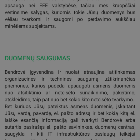
apsauga nei EEE valstybėse, tačiau mes kruopščiai
vertinsime sąlygas, kuriomis tokie Jūsų duomenys bus
vėliau tvarkomi ir saugomi po perdavimo aukščiau
minėtiems subjektams.
DUOMENŲ SAUGUMAS
Bendrovė įgyvendina ir nuolat atnaujina atitinkamas
organizacines ir technines saugumą užtikrinančias
priemones, kurios padeda apsaugoti asmens duomenis
nuo atsitiktinio ar neteisėto sunaikinimo, pakeitimo,
atskleidimo, taip pat nuo bet kokio kito neteisėto tvarkymo.
Bet kuriuos Jūsų pateiktus asmens duomenis, įskaitant
Jūsų vardą, pavardę, el. pašto adresą ir bet kokią kitą el.
laiške esančią informaciją gali tvarkyti Bendrovė arba
sutartis pasirašęs el. pašto savininkas, duomenų centras,
saugykla ir kiti IT infrastruktūros paslaugų teikėjai