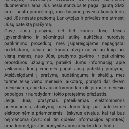
duomenimis arba Jūs nesiautorizuosite pagal gautą SMS
ar el. pašto pranešimą), mes būsime priversti konstatuoti,
kad Jūs nesate prašomų Lankytojas ir privalėsime atmesti
Jūsų pateiktą prašymą.
Gavę Jūsų prašymą dėl bet kurios Jūsų teisės
įgyvendinimo ir sėkmingai atlikę aukščiau nurodytą
patikrinimo procedūrą, mes įsipareigojame nepagrįstai
nedelsdami, tačiau bet kuriuo atveju ne vėliau kaip per
vieną mėnesį nuo Jūsų prašymo gavimo ir patikrinimo
procedūros užbaigimo, pateikti Jums informaciją apie
veiksmus, kurių ėmėmės pagal Jūsų pateiktą prašymą.
Atsižvelgdami į prašymų sudėtingumą ir skaičių, mes
turime teisę vieno mėnesio laikotarpį pratęsti dar dviem
mėnesiams, apie tai Jus informuodami iki pirmojo mėnesio
pabaigos ir nurodydami tokio pratęsimo priežastis.
Jeigu Jūsų prašymas pateikiamas elektroninėmis
priemonėmis, atsakymą mes Jums taip pat pateiksime
elektroninėmis priemonėmis, išskyrus atvejus, kai tai bus
neįmanoma (pvz.: dėl itin didelės informacijos apimties)
arba tuomet, jei Jūs prašysite Jums atsakyti kitu būdu.