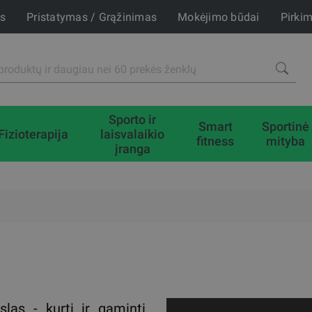
is
Pristatymas / Grąžinimas
Mokėjimo būdai
Pirki
Sporto ir
Smart
Sportinė
Fizioterapija
laisvalaikio
fitness
mityba
įranga
slas - kurti ir gaminti