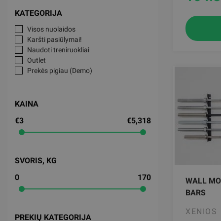
KATEGORIJA
Visos nuolaidos
Karšti pasiūlymai!
Naudoti treniruokliai
Outlet
Prekės pigiau (Demo)
KAINA
€3
€5,318
SVORIS, KG
0
170
WALL MO
BARS
XENIOS
PREKIŲ KATEGORIJA