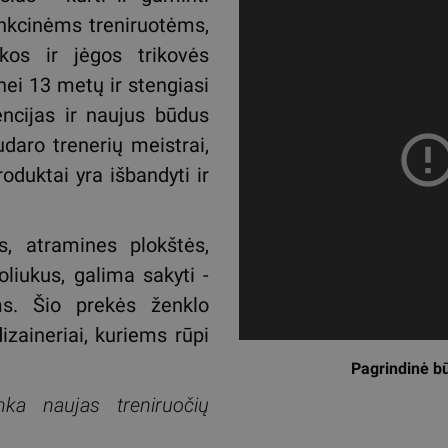
unkcinėms treniruotėms,
ikos ir jėgos trikovės
nei 13 metų ir stengiasi
encijas ir naujus būdus
daro trenerių meistrai,
roduktai yra išbandyti ir
s, atramines plokštės,
oliukus, galima sakyti -
ms. Šio prekės ženklo
zaineriai, kuriems rūpi
Pagrindinė bū
inka naujas treniruočių