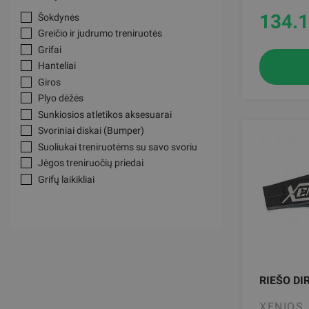
134.
Šokdynės
Greičio ir judrumo treniruotės
Grifai
Hanteliai
Giros
Plyo dėžės
Sunkiosios atletikos aksesuarai
Svoriniai diskai (Bumper)
Suoliukai treniruotėms su savo svoriu
Jėgos treniruočių priedai
Grifų laikikliai
Kelių apsaugos
Laipiojimo virvės
Treniruočių rogės
Gimnastikos žiedai, dirželiai
Riešo raiščiai, dirželiai, juostos
Liemens treniruotėms
RIEŠO DIR
XENIOS