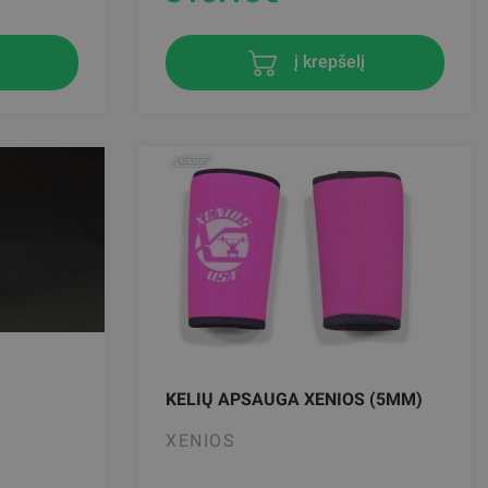
į krepšelį
KELIŲ APSAUGA XENIOS (5MM)
XENIOS