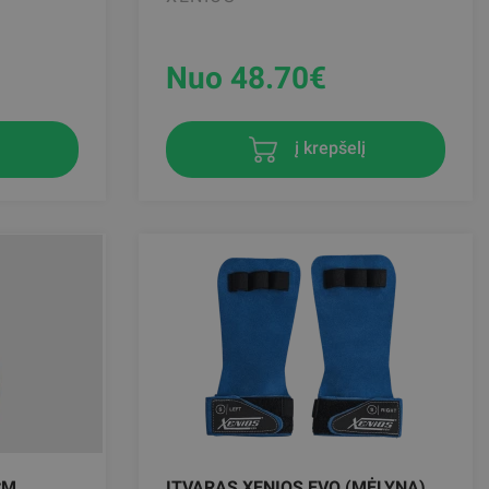
Nuo 48.70
€
į krepšelį
CM
ĮTVARAS XENIOS EVO (MĖLYNA)