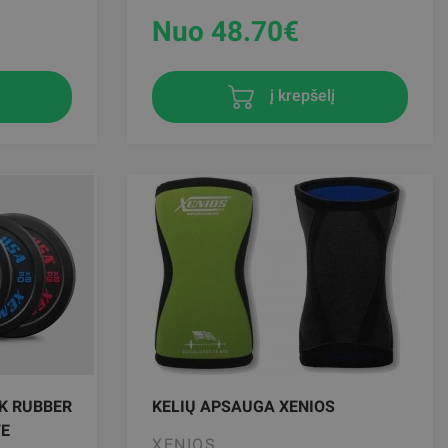
Nuo 48.70
€
į krepšelį
CK RUBBER
KELIŲ APSAUGA XENIOS
TE
XENIOS