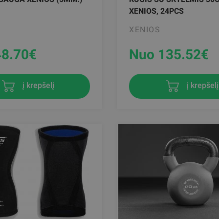
XENIOS, 24PCS
XENIOS
48.70
€
Nuo 135.52
€
į krepšelį
į krepšelį