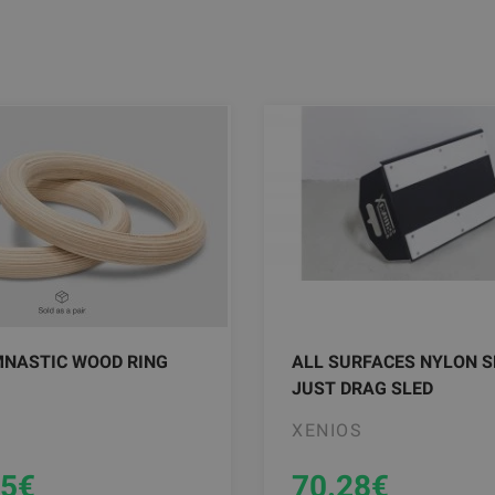
MNASTIC WOOD RING
ALL SURFACES NYLON S
JUST DRAG SLED
XENIOS
35
€
70.28
€