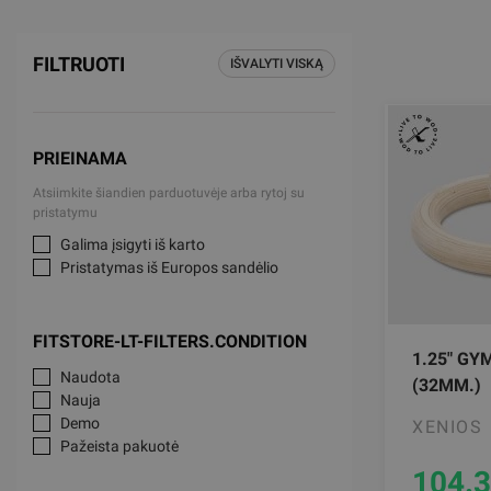
FILTRUOTI
IŠVALYTI VISKĄ
PRIEINAMA
Atsiimkite šiandien parduotuvėje arba rytoj su
pristatymu
Galima įsigyti iš karto
Pristatymas iš Europos sandėlio
FITSTORE-LT-FILTERS.CONDITION
1.25" GY
Naudota
(32MM.)
Nauja
Demo
XENIOS
Pažeista pakuotė
104.