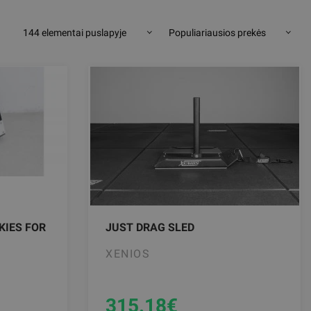
144 elementai puslapyje
Populiariausios prekės
KIES FOR
JUST DRAG SLED
XENIOS
315.18
€