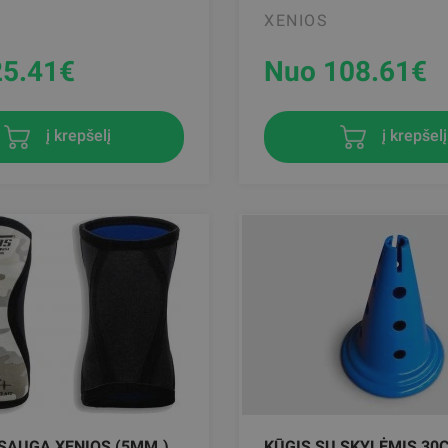
XENIOS
25.41
€
Nuo 108.61
€
į krepšelį
į krepšelį
SAUGA XENIOS (5MM.)
KŪGIS SU SKYLĖMIS 30