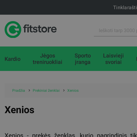
Tinklarašt
Jėgos
Sporto
Laisvieji
Kardio
treniruokliai
įranga
svoriai
Pradžia
Prekiniai ženklai
Xenios
Xenios
Xenios - prekės ženklas, kurio pagrindinis tik