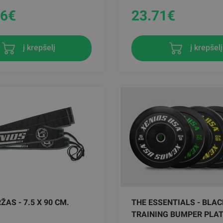
16
€
23.71
€
į krepšelį
į krepšelį
ŽAS - 7.5 X 90 CM.
THE ESSENTIALS - BLA
TRAINING BUMPER PLA