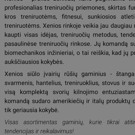
profesionalias treniruočių priemones, skirtas f
kros treniruotėms, fitnesui, sunkiosios atlet
treniruotėms. Xenios rinkoje veikia jau daugiau 
kaupti visas idėjas, treniruočių metodus, tend
pasaulinėse treniruočių rinkose. Jų komandą su
biomechanikos inžinieriai, o tai reiškia, kad jų p
aukščiausios kokybės.
Xenios siūlo įvairių rūšių gaminius - štanga
svarmenis, hantelius, treniruoklius, stovus ir su
visą komplektą svorių kilnojimo entuziasta
komandą sudaro amerikiečių ir italų produktų di
tik geriausia kokybė.
Visas asortimentas gaminių, kurie tikrai atit
tendencijas ir reikalavimus!