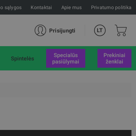
mo sąlygos
Kontaktai
Apie mus
Privatumo politika
LT
Prisijungti
specialūs
Prekiniai
Spintelės
pasiūlymai
ženklai