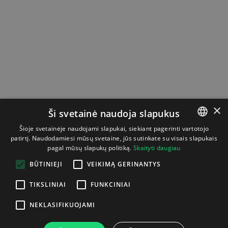
×
Ši svetainė naudoja slapukus
Šioje svetainėje naudojami slapukai, siekiant pagerinti vartotojo
patirtį. Naudodamiesi mūsų svetaine, jūs sutinkate su visais slapukais
LITHUANIAN
pagal mūsų slapukų politiką.
Skaityti daugiau
ENGLISH
BŪTINIEJI
VEIKIMĄ GERINANTYS
TIKSLINIAI
FUNKCINIAI
NEKLASIFIKUOJAMI