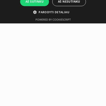
AŠ SUTINKU
AŠ NESUTINKU
PARODYTI DETALIAU
POWERED BY COOKIESCRIPT
Aprašymas
Gamintojas
Safe Training Soft Plyometric Box - Stackable - 90x75 cm.
x 6" height (15 cm.)
Neseniai įsigyta