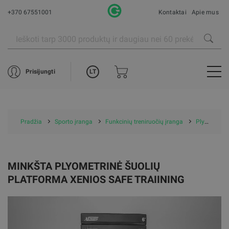
+370 67551001
Kontaktai
Apie mus
LT
Prisijungti
Pradžia
Sporto įranga
Funkcinių treniruočių įranga
Plyo dėžės
MINKŠTA PLYOMETRINĖ ŠUOLIŲ
PLATFORMA XENIOS SAFE TRAIINING