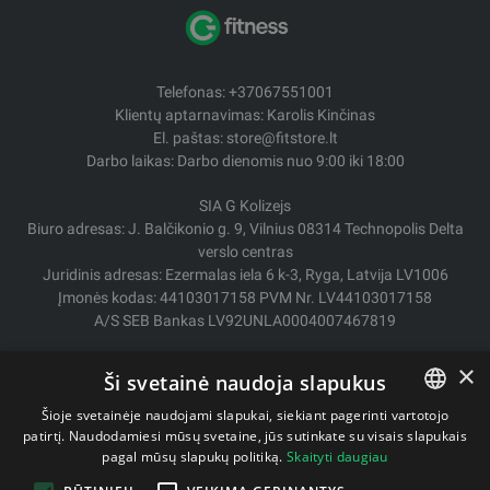
Telefonas: +37067551001
Klientų aptarnavimas: Karolis Kinčinas
El. paštas: store@fitstore.lt
Darbo laikas: Darbo dienomis nuo 9:00 iki 18:00
SIA G Kolizejs
Biuro adresas: J. Balčikonio g. 9, Vilnius 08314 Technopolis Delta
verslo centras
Juridinis adresas: Ezermalas iela 6 k-3, Ryga, Latvija LV1006
Įmonės kodas: 44103017158 PVM Nr. LV44103017158
A/S SEB Bankas LV92UNLA0004007467819
Pristatymas / Grąžinimas
×
Ši svetainė naudoja slapukus
Mokėjimo būdai
Pirkimo sąlygos
Šioje svetainėje naudojami slapukai, siekiant pagerinti vartotojo
Kontaktai
patirtį. Naudodamiesi mūsų svetaine, jūs sutinkate su visais slapukais
LITHUANIAN
pagal mūsų slapukų politiką.
Skaityti daugiau
Privatumo politika
ENGLISH