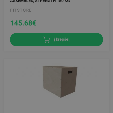
ASSEMBLED, STRENGTH 150 KG
FITSTORE
145.68
€
į krepšelį