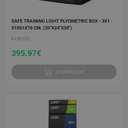
SAFE TRAINING LIGHT PLYOMETRIC BOX - 3X1 -
51X61X76 CM. (20"X24"X30")
XENIOS
395.97
€
pranešti man!