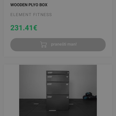
WOODEN PLYO BOX
ELEMENT FITNESS
231.41
€
pranešti man!