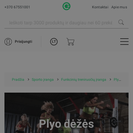
+370 67551001
Kontaktai
Apie mus
LT
Prisijungti
Pradžia
Sporto įranga
Funkcinių treniruočių įranga
Plyo dėžės
Plyo dėžės