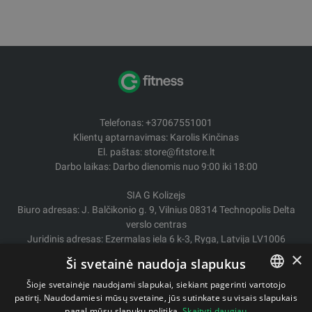
Telefonas: +37067551001
Klientų aptarnavimas: Karolis Kinčinas
El. paštas: store@fitstore.lt
Darbo laikas: Darbo dienomis nuo 9:00 iki 18:00
SIA G Kolizejs
Biuro adresas: J. Balčikonio g. 9, Vilnius 08314 Technopolis Delta
verslo centras
Juridinis adresas: Ezermalas iela 6 k-3, Ryga, Latvija LV1006
Įmonės kodas: 44103017158 PVM Nr. LV44103017158
×
Ši svetainė naudoja slapukus
A/S SEB Bankas LV92UNLA0004007467819
Šioje svetainėje naudojami slapukai, siekiant pagerinti vartotojo
Pristatymas / Grąžinimas
patirtį. Naudodamiesi mūsų svetaine, jūs sutinkate su visais slapukais
LITHUANIAN
pagal mūsų slapukų politiką.
Skaityti daugiau
Mokėjimo būdai