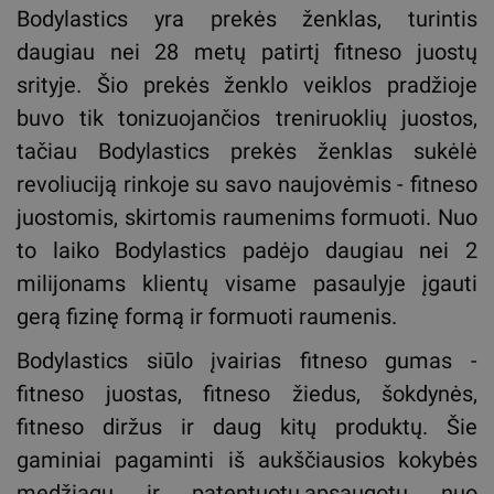
Bodylastics yra prekės ženklas, turintis
daugiau nei 28 metų patirtį fitneso juostų
srityje. Šio prekės ženklo veiklos pradžioje
buvo tik tonizuojančios treniruoklių juostos,
tačiau Bodylastics prekės ženklas sukėlė
revoliuciją rinkoje su savo naujovėmis - fitneso
juostomis, skirtomis raumenims formuoti. Nuo
to laiko Bodylastics padėjo daugiau nei 2
milijonams klientų visame pasaulyje įgauti
gerą fizinę formą ir formuoti raumenis.
Bodylastics siūlo įvairias fitneso gumas -
fitneso juostas, fitneso žiedus, šokdynės,
fitneso diržus ir daug kitų produktų. Šie
gaminiai pagaminti iš aukščiausios kokybės
medžiagų ir patentuotų,apsaugotų nuo