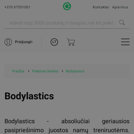
+370 67551001
Kontaktai
Apie mus
LT
Prisijungti
Pradžia
Prekiniai ženklai
Bodylastics
Bodylastics
Bodylastics - absoliučiai geriausios
pasipriešinimo juostos namų treniruotėms.