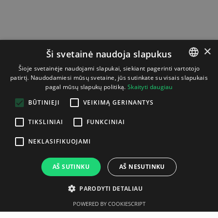
×
Ši svetainė naudoja slapukus
Šioje svetainėje naudojami slapukai, siekiant pagerinti vartotojo
patirtį. Naudodamiesi mūsų svetaine, jūs sutinkate su visais slapukais
LITHUANIAN
pagal mūsų slapukų politiką.
Skaityti daugiau
ENGLISH
BŪTINIEJI
VEIKIMĄ GERINANTYS
TIKSLINIAI
FUNKCINIAI
NEKLASIFIKUOJAMI
AŠ SUTINKU
AŠ NESUTINKU
PARODYTI DETALIAU
POWERED BY COOKIESCRIPT
Aprašymas
Gamintojas