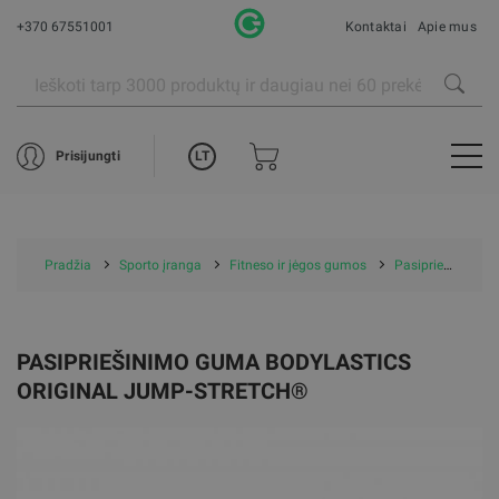
+370 67551001
Kontaktai
Apie mus
LT
Prisijungti
Pradžia
Sporto įranga
Fitneso ir jėgos gumos
Pasipriešinimo guma Bodylastics Original JUMP-STRETCH®
PASIPRIEŠINIMO GUMA BODYLASTICS
ORIGINAL JUMP-STRETCH®