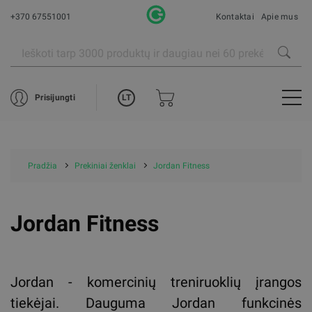
+370 67551001
Kontaktai
Apie mus
LT
Prisijungti
Pradžia
Prekiniai ženklai
Jordan Fitness
Jordan Fitness
Jordan - komercinių treniruoklių įrangos
tiekėjai. Dauguma Jordan funkcinės