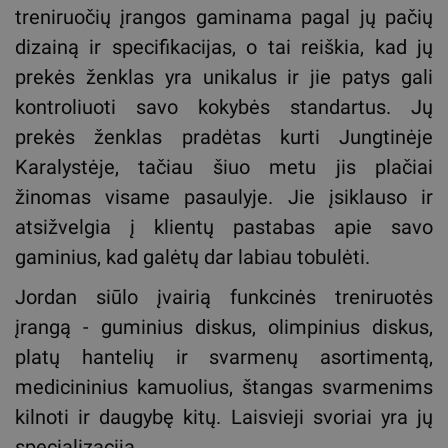
treniruočių įrangos gaminama pagal jų pačių
dizainą ir specifikacijas, o tai reiškia, kad jų
prekės ženklas yra unikalus ir jie patys gali
kontroliuoti savo kokybės standartus. Jų
prekės ženklas pradėtas kurti Jungtinėje
Karalystėje, tačiau šiuo metu jis plačiai
žinomas visame pasaulyje. Jie įsiklauso ir
atsižvelgia į klientų pastabas apie savo
gaminius, kad galėtų dar labiau tobulėti.
Jordan siūlo įvairią funkcinės treniruotės
įrangą - guminius diskus, olimpinius diskus,
platų hantelių ir svarmenų asortimentą,
medicininius kamuolius, štangas svarmenims
kilnoti ir daugybę kitų. Laisvieji svoriai yra jų
specializacija.