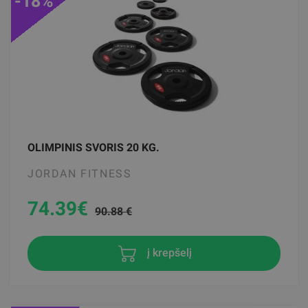
-18%
OLIMPINIS SVORIS 20 KG.
JORDAN FITNESS
74.39
€
90.88 €
į krepšelį