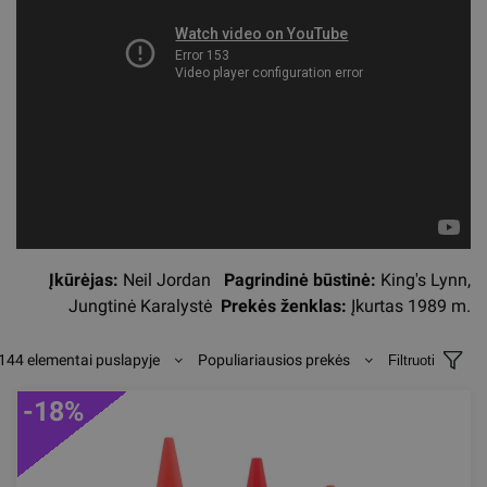
Įkūrėjas:
Neil Jordan
Pagrindinė būstinė:
King's Lynn,
Jungtinė Karalystė
Prekės ženklas:
Įkurtas 1989 m.
144 elementai puslapyje
Populiariausios prekės
Filtruoti
-18%