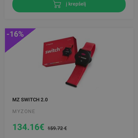
į krepšelį
-16%
MZ SWITCH 2.0
MYZONE
134.16
€
159.72 €