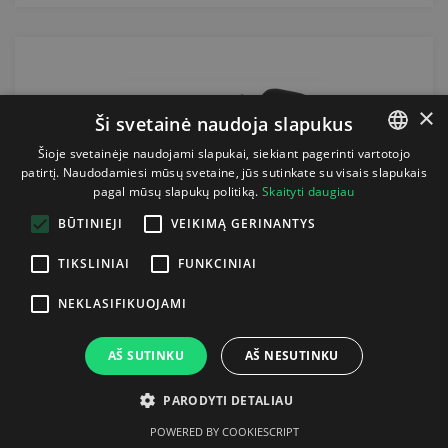
×
Ši svetainė naudoja slapukus
Šioje svetainėje naudojami slapukai, siekiant pagerinti vartotojo
patirtį. Naudodamiesi mūsų svetaine, jūs sutinkate su visais slapukais
LITHUANIAN
pagal mūsų slapukų politiką.
Skaityti daugiau
ENGLISH
BŪTINIEJI
VEIKIMĄ GERINANTYS
TIKSLINIAI
FUNKCINIAI
ELASTINIS DIRŽELIS COMFORTEX +
NEKLASIFIKUOJAMI
SIGMA
15.63
€
AŠ SUTINKU
AŠ NESUTINKU
PARODYTI DETALIAU
pranešti man!
POWERED BY COOKIESCRIPT