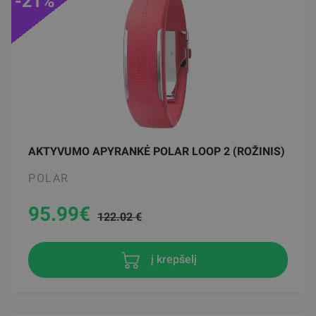
-21%
AKTYVUMO APYRANKĖ POLAR LOOP 2 (ROŽINIS)
POLAR
95.99
€
122.02 €
į krepšelį