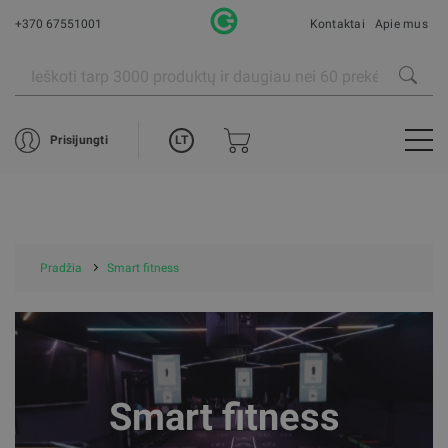
+370 67551001
Kontaktai
Apie mus
LT
Prisijungti
Pradžia
Smart fitness
Smart fitness