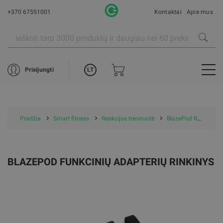
+370 67551001
Kontaktai
Apie mus
LT
Prisijungti
Pradžia
Smart fitness
Reakcijos treniruotė
BlazePod Reakcijos treniruotė
BLAZEPOD FUNKCINIŲ ADAPTERIŲ RINKINYS