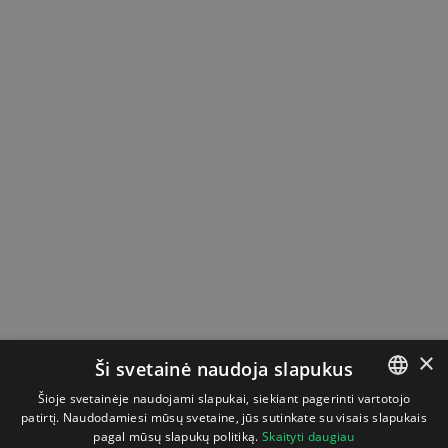
×
Ši svetainė naudoja slapukus
Šioje svetainėje naudojami slapukai, siekiant pagerinti vartotojo
patirtį. Naudodamiesi mūsų svetaine, jūs sutinkate su visais slapukais
LITHUANIAN
pagal mūsų slapukų politiką.
Skaityti daugiau