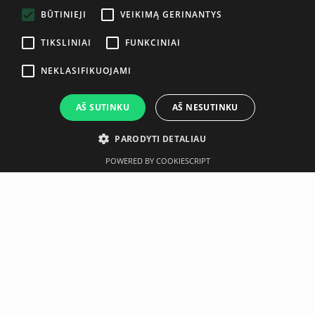
ENGLISH
BŪTINIEJI
VEIKIMĄ GERINANTYS
TIKSLINIAI
FUNKCINIAI
NEKLASIFIKUOJAMI
AŠ SUTINKU
AŠ NESUTINKU
PARODYTI DETALIAU
POWERED BY COOKIESCRIPT
Aprašymas
Gamintojas
FUNCTIONAL ACCESSORIES KIT
Endless creativity with uniquely designed Pod adapters,
providing solutions for countless scenarios and
surroundings. Tie your Pods to anything or stick them onto