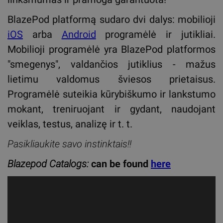
BlazePod platformą sudaro dvi dalys: mobilioji
iOS
arba
Android
programėlė ir jutikliai.
Mobilioji programėlė yra BlazePod platformos
"smegenys", valdančios jutiklius - mažus
lietimu valdomus šviesos prietaisus.
Programėlė suteikia kūrybiškumo ir lankstumo
mokant, treniruojant ir gydant, naudojant
veiklas, testus, analizę ir t. t.
Pasikliaukite savo instinktais!!
Blazepod
Catalogs:
can be found
here