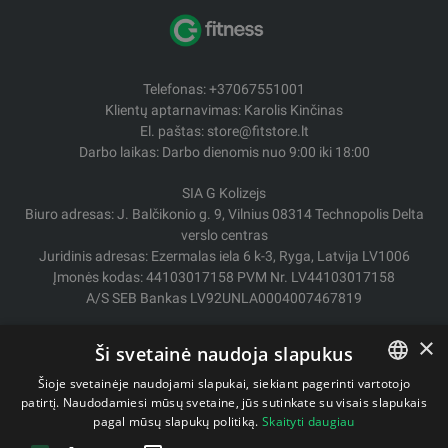
Telefonas: +37067551001
Klientų aptarnavimas: Karolis Kinčinas
El. paštas: store@fitstore.lt
Darbo laikas: Darbo dienomis nuo 9:00 iki 18:00
SIA G Kolizejs
Biuro adresas: J. Balčikonio g. 9, Vilnius 08314 Technopolis Delta
verslo centras
Juridinis adresas: Ezermalas iela 6 k-3, Ryga, Latvija LV1006
Įmonės kodas: 44103017158 PVM Nr. LV44103017158
A/S SEB Bankas LV92UNLA0004007467819
Pristatymas / Grąžinimas
×
Ši svetainė naudoja slapukus
Mokėjimo būdai
Pirkimo sąlygos
Šioje svetainėje naudojami slapukai, siekiant pagerinti vartotojo
Kontaktai
patirtį. Naudodamiesi mūsų svetaine, jūs sutinkate su visais slapukais
LITHUANIAN
pagal mūsų slapukų politiką.
Skaityti daugiau
Privatumo politika
ENGLISH