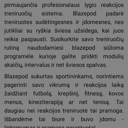
pirmaujančia profesionalaus lygio reakcijos
treniruočių sistema. Blazepod padarė
treniruotes sudėtingesnes ir įdomesnes, nes
jutikliai su ryškia šviesa užsidega, kai juos
reikia paspausti. Susikurkite savo treniruočių
rutiną naudodamiesi blazepod siūloma
programėle kurioje galite pridėti modulių
skaičių, intervalus ir net šviesos spalvas.
Blazepod sukurtas sportininkams, norintiems
pagerinti savo vikrumą ir reakcijos laiką
žaidžiant futbolą, krepšinį, fitnesą, kovos
menus, kineziterapiją ar net tenisą. Tai
daugiau nei reakcijos treniruotė tai pramoga.
Išbandėme tai biure ir buvo įdomu -
linksmumas ir pramoga garantuota!