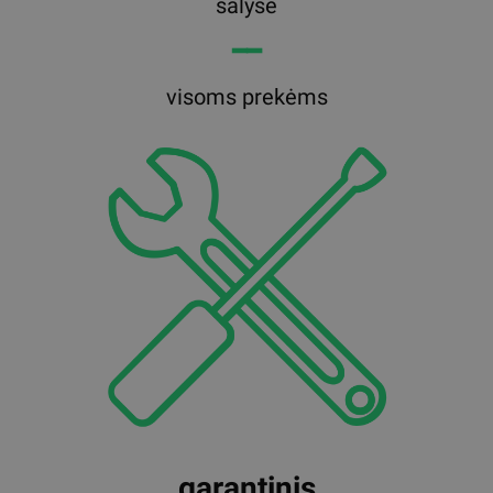
šalyse
━━
visoms prekėms
garantinis