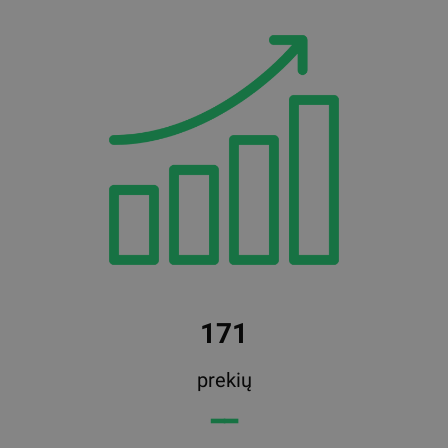
171
prekių
━━