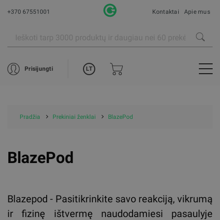
+370 67551001
Kontaktai
Apie mus
LT
Prisijungti
Pradžia
Prekiniai ženklai
BlazePod
BlazePod
Blazepod - Pasitikrinkite savo reakciją, vikrumą
ir fizinę ištvermę naudodamiesi pasaulyje