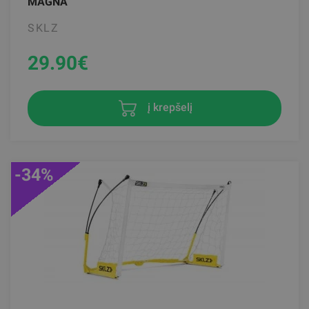
MAGNA
SKLZ
29.90
€
į krepšelį
-34%