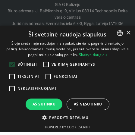
SIA G Kolizejs
Biuro adresas: J. Balčikonio g. 9, Vilnius 08314 Technopolis Delta
verslo centras
Juridinis adresas: Ezermalas iela 6 k-3, Ryga, Latvija LV1006
Įmonės kodas: 44103017158 PVM Nr. LV44103017158
×
Ši svetainė naudoja slapukus
A/S SEB Bankas LV92UNLA0004007467819
Šioje svetainėje naudojami slapukai, siekiant pagerinti vartotojo
Pristatymas / Grąžinimas
patirtį. Naudodamiesi mūsų svetaine, jūs sutinkate su visais slapukais
LITHUANIAN
pagal mūsų slapukų politiką.
Skaityti daugiau
Mokėjimo būdai
ENGLISH
Pirkimo sąlygos
BŪTINIEJI
VEIKIMĄ GERINANTYS
Kontaktai
Privatumo politika
TIKSLINIAI
FUNKCINIAI
NEKLASIFIKUOJAMI
Autorinės teisės © 2011- 2026 fitstore.lt
AŠ SUTINKU
AŠ NESUTINKU
PARODYTI DETALIAU
POWERED BY COOKIESCRIPT