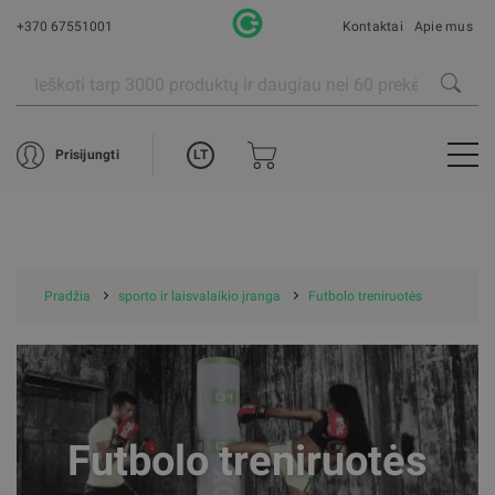
+370 67551001
Kontaktai
Apie mus
LT
Prisijungti
Pradžia
sporto ir laisvalaikio įranga
Futbolo treniruotės
Futbolo treniruotės