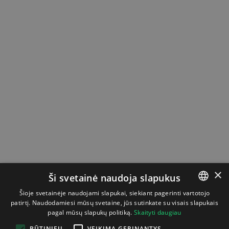
×
Ši svetainė naudoja slapukus
Šioje svetainėje naudojami slapukai, siekiant pagerinti vartotojo
patirtį. Naudodamiesi mūsų svetaine, jūs sutinkate su visais slapukais
LITHUANIAN
pagal mūsų slapukų politiką.
Skaityti daugiau
ENGLISH
BŪTINIEJI
VEIKIMĄ GERINANTYS