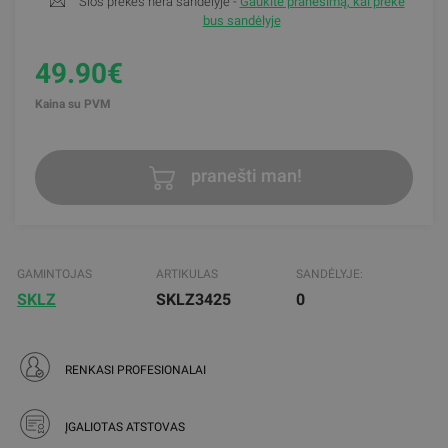
Šios prekės nėra sandėlyje -
Gaukite pranešimą, kai prekė
bus sandėlyje
49.90€
Kaina su PVM
pranešti man!
GAMINTOJAS
ARTIKULAS
SANDĖLYJE:
SKLZ
SKLZ3425
0
RENKASI PROFESIONALAI
ĮGALIOTAS ATSTOVAS