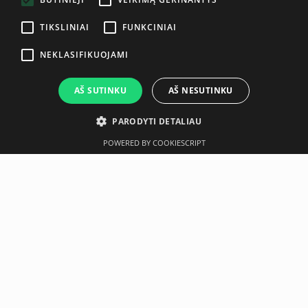
TIKSLINIAI
FUNKCINIAI
NEKLASIFIKUOJAMI
AŠ SUTINKU
AŠ NESUTINKU
PARODYTI DETALIAU
POWERED BY COOKIESCRIPT
Aprašymas
Gamintojas
Neseniai įsigyta