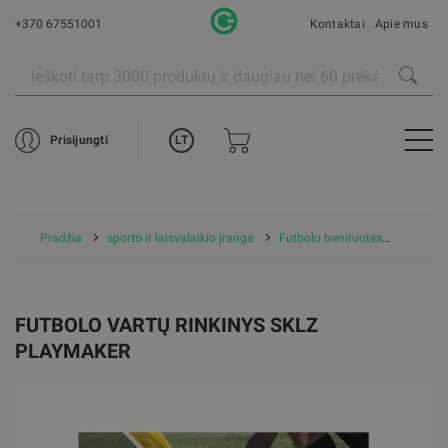
+370 67551001
Kontaktai
Apie mus
LT
Prisijungti
Pradžia
sporto ir laisvalaikio įranga
Futbolo treniruotės
Futbolo
FUTBOLO VARTŲ RINKINYS SKLZ
PLAYMAKER