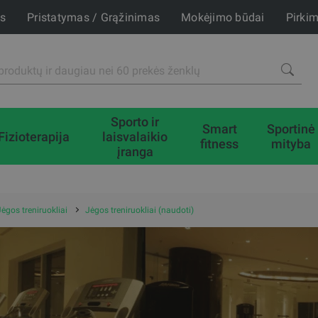
is
Pristatymas / Grąžinimas
Mokėjimo būdai
Pirki
Sporto ir
Smart
Sportinė
Fizioterapija
laisvalaikio
fitness
mityba
įranga
Jėgos treniruokliai
Jėgos treniruokliai (naudoti)