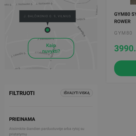
GYM80 S
ROWER
GYM80
Kaip
3990
nuvykti?
FILTRUOTI
IŠVALYTI VISKĄ
PRIEINAMA
Atsiimkite šiandien parduotuvėje arba rytoj su
pristatymu