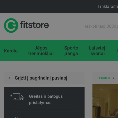
Tinklarašt
Jėgos
Sporto
Laisvieji
Kardio
treniruokliai
įranga
svoriai
Grįžti į pagrindinį puslapį
Pradžia
Greitas ir patogus
pristatymas