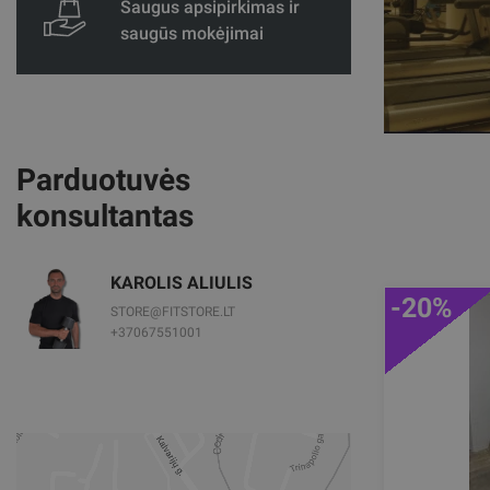
Saugus apsipirkimas ir
saugūs mokėjimai
Parduotuvės
konsultantas
KAROLIS ALIULIS
-20%
STORE@FITSTORE.LT
+37067551001