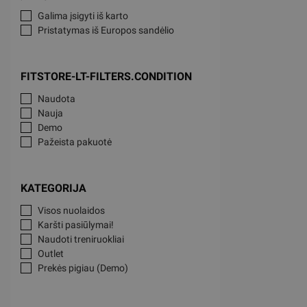
Galima įsigyti iš karto
Pristatymas iš Europos sandėlio
FITSTORE-LT-FILTERS.CONDITION
Naudota
Nauja
Demo
Pažeista pakuotė
KATEGORIJA
Visos nuolaidos
Karšti pasiūlymai!
Naudoti treniruokliai
Outlet
Prekės pigiau (Demo)