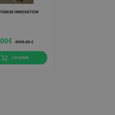
YGNUM INNOVATION
.00
€
4990.00 €
į krepšelį