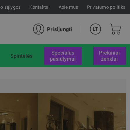
mo sąlygos
Kontaktai
Apie mus
Privatumo politika
LT
Prisijungti
specialūs
Prekiniai
Spintelės
pasiūlymai
ženklai