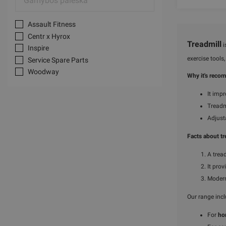
Assault Fitness
Centr x Hyrox
Treadmill
i
Inspire
exercise tools
Service Spare Parts
Woodway
Why it's recom
It imp
Treadm
Adjusta
Facts about tr
A trea
It pro
Modern
Our range inc
For
ho