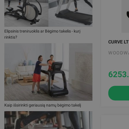
Elipsinis treniruoklis ar Bėgimo takelis - kurį
rinktis?
CURVE L
WOODW
6253
Kaip išsirinkti geriausią namų bėgimo takelį