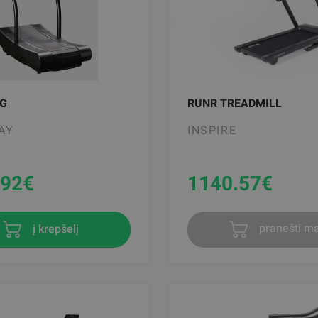
TG
RUNR TREADMILL
AY
INSPIRE
.92
€
1140.57
€
į krepšelį
pranešti ma