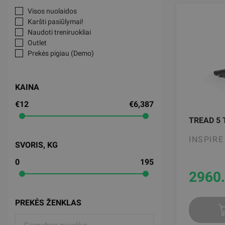
Visos nuolaidos
Karšti pasiūlymai!
Naudoti treniruokliai
Outlet
Prekės pigiau (Demo)
KAINA
€12
€6,387
TREAD 5
INSPIRE
SVORIS, KG
0
195
2960
PREKĖS ŽENKLAS