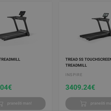
 TREADMILL
TREAD 5S TOUCHSCREE
TREADMILL
INSPIRE
.04
€
3409.24
€
pranešti man!
pranešti ma