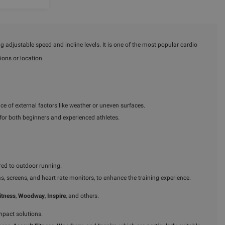
g adjustable speed and incline levels. It is one of the most popular cardio
ions or location.
ce of external factors like weather or uneven surfaces.
e for both beginners and experienced athletes.
red to outdoor running.
 screens, and heart rate monitors, to enhance the training experience.
itness
,
Woodway
,
Inspire
, and others.
ompact solutions.