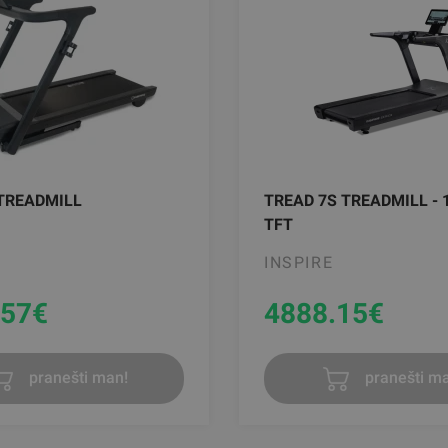
 TREADMILL
TREAD 7S TREADMILL - 
TFT
INSPIRE
.57
€
4888.15
€
pranešti man!
pranešti ma