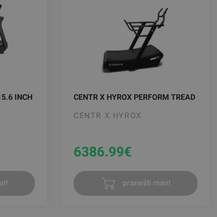
15.6 INCH
CENTR X HYROX PERFORM TREAD
CENTR X HYROX
6386.99
€
n!
pranešti man!