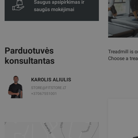
Saugus apsipirkimas ir
saugūs mokėjimai
Parduotuvės
Treadmill is 
Choose a trea
konsultantas
KAROLIS ALIULIS
STORE@FITSTORE.LT
+37067551001