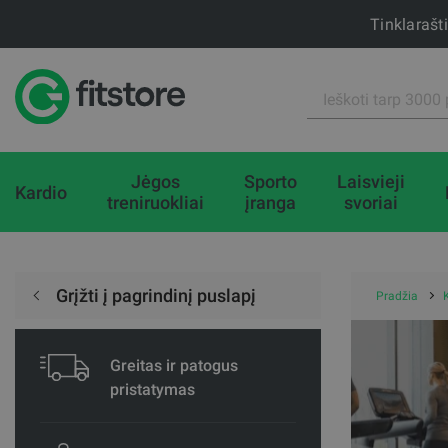
Tinklarašt
Jėgos
Sporto
Laisvieji
Kardio
treniruokliai
įranga
svoriai
Grįžti į pagrindinį puslapį
Pradžia
Greitas ir patogus
pristatymas