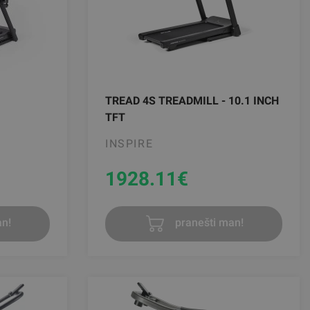
TREAD 4S TREADMILL - 10.1 INCH
TFT
INSPIRE
1928.11
€
n!
pranešti man!