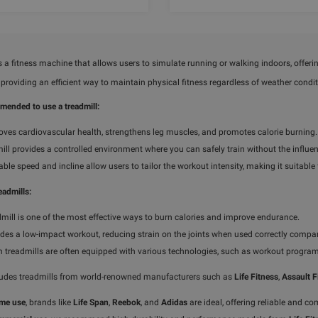
s a fitness machine that allows users to simulate running or walking indoors, offerin
, providing an efficient way to maintain physical fitness regardless of weather condit
mended to use a treadmill:
roves cardiovascular health, strengthens leg muscles, and promotes calorie burning.
ill provides a controlled environment where you can safely train without the influen
ble speed and incline allow users to tailor the workout intensity, making it suitabl
eadmills:
dmill is one of the most effective ways to burn calories and improve endurance.
vides a low-impact workout, reducing strain on the joints when used correctly compa
 treadmills are often equipped with various technologies, such as workout programs,
ludes treadmills from world-renowned manufacturers such as
Life Fitness
,
Assault F
me use
, brands like
Life Span
,
Reebok
, and
Adidas
are ideal, offering reliable and c