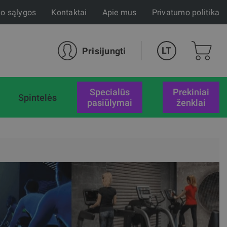
mo sąlygos
Kontaktai
Apie mus
Privatumo politika
LT
Prisijungti
specialūs
Prekiniai
Spintelės
pasiūlymai
ženklai