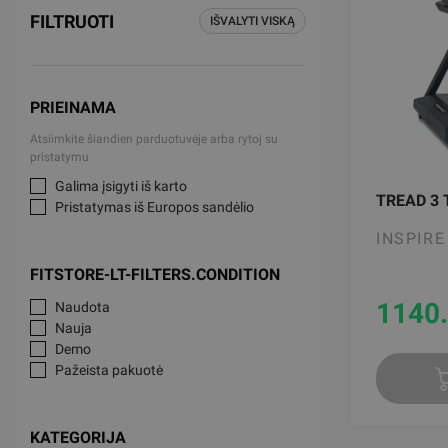
FILTRUOTI
IŠVALYTI VISKĄ
PRIEINAMA
Atsiimkite šiandien parduotuvėje arba rytoj su
pristatymu
Galima įsigyti iš karto
TREAD 3
Pristatymas iš Europos sandėlio
INSPIRE
FITSTORE-LT-FILTERS.CONDITION
1140
Naudota
Nauja
Demo
Pažeista pakuotė
KATEGORIJA