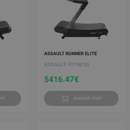
ASSAULT RUNNER ELITE
ASSAULT FITNESS
5416.47
€
n!
pranešti man!