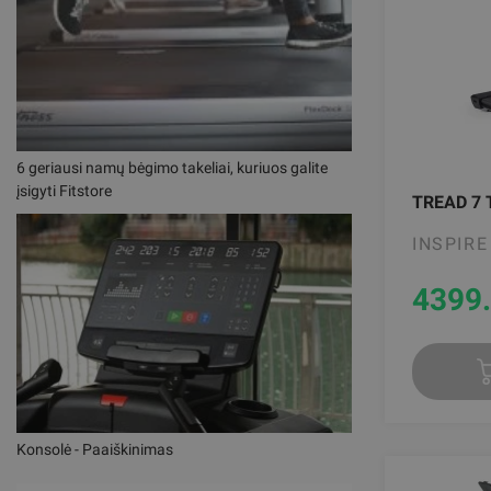
6 geriausi namų bėgimo takeliai, kuriuos galite
įsigyti Fitstore
TREAD 7
INSPIRE
4399
Konsolė - Paaiškinimas