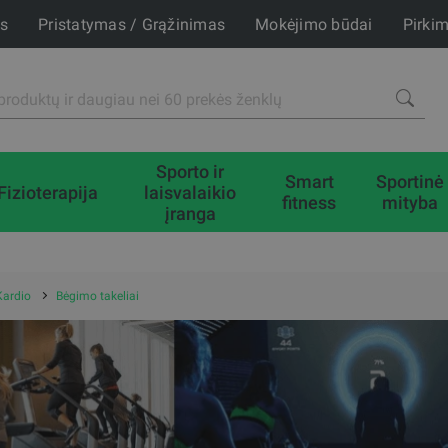
is
Pristatymas / Grąžinimas
Mokėjimo būdai
Pirki
Sporto ir
Smart
Sportinė
Fizioterapija
laisvalaikio
fitness
mityba
įranga
Kardio
Bėgimo takeliai