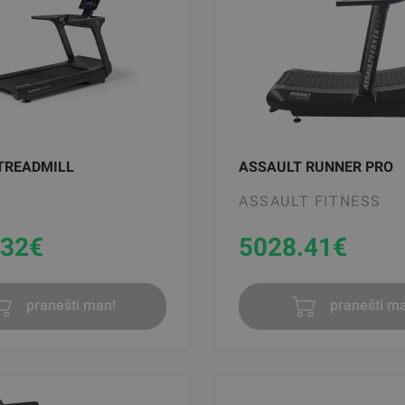
 TREADMILL
ASSAULT RUNNER PRO
ASSAULT FITNESS
.32
€
5028.41
€
pranešti man!
pranešti ma