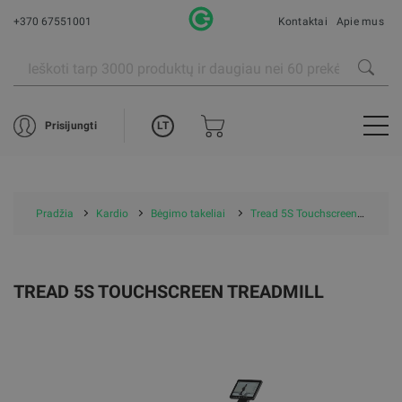
+370 67551001
Kontaktai
Apie mus
LT
Prisijungti
Pradžia
Kardio
Bėgimo takeliai
Tread 5S Touchscreen Treadmill
TREAD 5S TOUCHSCREEN TREADMILL