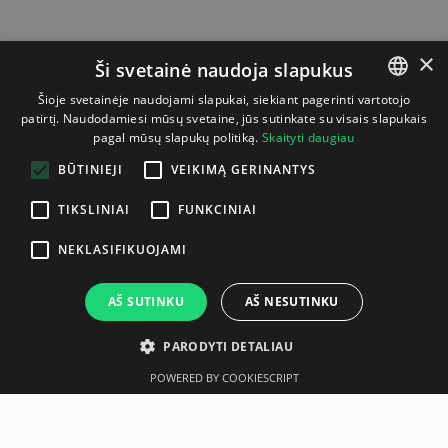
×
Ši svetainė naudoja slapukus
Šioje svetainėje naudojami slapukai, siekiant pagerinti vartotojo
patirtį. Naudodamiesi mūsų svetaine, jūs sutinkate su visais slapukais
LITHUANIAN
pagal mūsų slapukų politiką.
Skaityti daugiau
ENGLISH
BŪTINIEJI
VEIKIMĄ GERINANTYS
TIKSLINIAI
FUNKCINIAI
NEKLASIFIKUOJAMI
AŠ SUTINKU
AŠ NESUTINKU
PARODYTI DETALIAU
POWERED BY COOKIESCRIPT
Aprašymas
Gamintojas
Techninė specifikacija