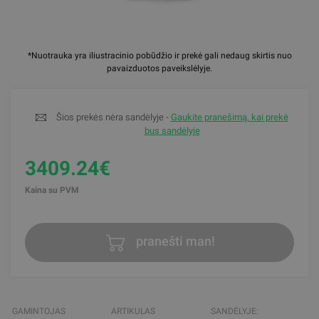
*Nuotrauka yra iliustracinio pobūdžio ir prekė gali nedaug skirtis nuo
pavaizduotos paveikslėlyje.
Šios prekės nėra sandėlyje -
Gaukite pranešimą, kai prekė
bus sandėlyje
3409.24€
Kaina su PVM
pranešti man!
GAMINTOJAS
ARTIKULAS
SANDĖLYJE: