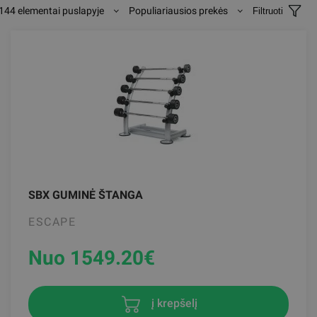
144 elementai puslapyje
Populiariausios prekės
Filtruoti
SBX GUMINĖ ŠTANGA
ESCAPE
Nuo 1549.20
€
į krepšelį