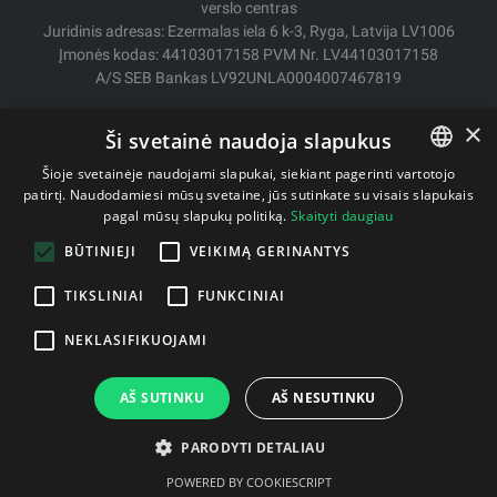
verslo centras
Juridinis adresas: Ezermalas iela 6 k-3, Ryga, Latvija LV1006
Įmonės kodas: 44103017158 PVM Nr. LV44103017158
A/S SEB Bankas LV92UNLA0004007467819
Pristatymas / Grąžinimas
×
Ši svetainė naudoja slapukus
Mokėjimo būdai
Pirkimo sąlygos
Šioje svetainėje naudojami slapukai, siekiant pagerinti vartotojo
Kontaktai
patirtį. Naudodamiesi mūsų svetaine, jūs sutinkate su visais slapukais
LITHUANIAN
pagal mūsų slapukų politiką.
Skaityti daugiau
Privatumo politika
ENGLISH
BŪTINIEJI
VEIKIMĄ GERINANTYS
TIKSLINIAI
FUNKCINIAI
Autorinės teisės © 2011- 2026 fitstore.lt
NEKLASIFIKUOJAMI
AŠ SUTINKU
AŠ NESUTINKU
PARODYTI DETALIAU
POWERED BY COOKIESCRIPT