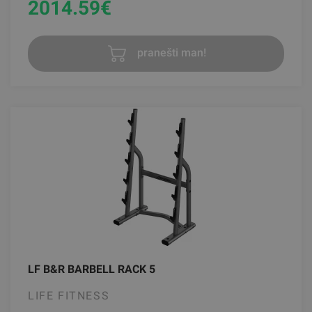
2014.59
€
pranešti man!
LF B&R BARBELL RACK 5
LIFE FITNESS