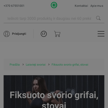
+370 67551001
Kontaktai
Apie mus
LT
Prisijungti
Pradžia
Laisvieji svoriai
Fiksuoto svorio grifai, stovai
Fiksuoto svorio grifai,
stovai