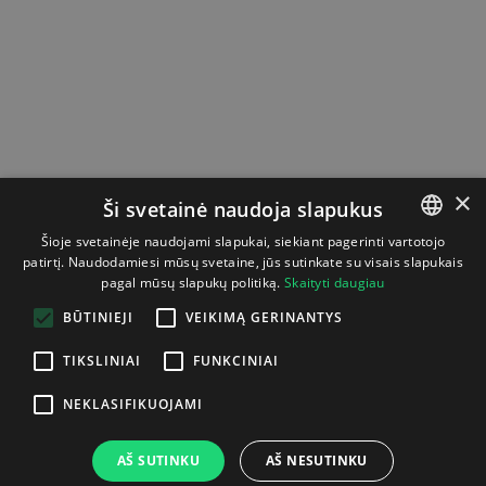
×
Ši svetainė naudoja slapukus
Šioje svetainėje naudojami slapukai, siekiant pagerinti vartotojo
patirtį. Naudodamiesi mūsų svetaine, jūs sutinkate su visais slapukais
LITHUANIAN
pagal mūsų slapukų politiką.
Skaityti daugiau
ENGLISH
BŪTINIEJI
VEIKIMĄ GERINANTYS
TIKSLINIAI
FUNKCINIAI
NEKLASIFIKUOJAMI
AŠ SUTINKU
AŠ NESUTINKU