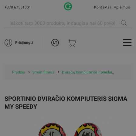
+370 67551001
Kontaktai
Apie mus
LT
Prisijungti
Pradžia
Smart fitness
Dviračių kompiuteriai ir priedai
Sportinio
SPORTINIO DVIRAČIO KOMPIUTERIS SIGMA
MY SPEEDY