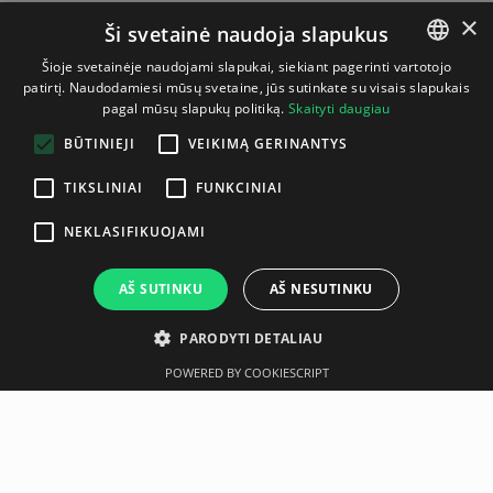
×
Ši svetainė naudoja slapukus
Šioje svetainėje naudojami slapukai, siekiant pagerinti vartotojo
patirtį. Naudodamiesi mūsų svetaine, jūs sutinkate su visais slapukais
LITHUANIAN
pagal mūsų slapukų politiką.
Skaityti daugiau
ENGLISH
BŪTINIEJI
VEIKIMĄ GERINANTYS
TIKSLINIAI
FUNKCINIAI
NEKLASIFIKUOJAMI
AŠ SUTINKU
AŠ NESUTINKU
PARODYTI DETALIAU
POWERED BY COOKIESCRIPT
Aprašymas
Gamintojas
Weight net (g) 40, Weight gross (g) 65, Packing unit 50