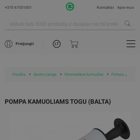
+370 67551001
Kontaktai
Apie mus
LT
Prisijungti
Pradžia
Sporto įranga
Gimnastikos kamuoliai
Pompa kamuoliams Togu (Balta)
POMPA KAMUOLIAMS TOGU (BALTA)