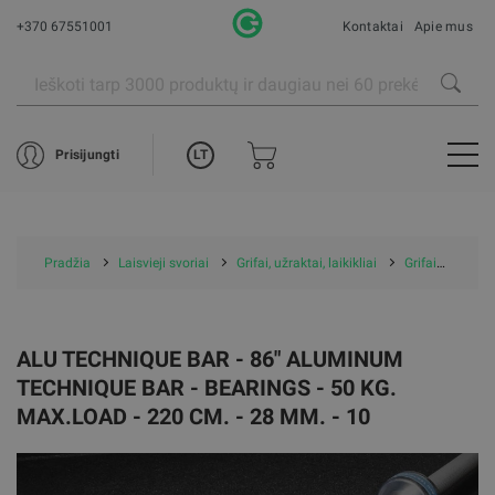
+370 67551001
Kontaktai
Apie mus
LT
Prisijungti
Pradžia
Laisvieji svoriai
Grifai, užraktai, laikikliai
Grifai
ALU 
ALU TECHNIQUE BAR - 86" ALUMINUM
TECHNIQUE BAR - BEARINGS - 50 KG.
MAX.LOAD - 220 CM. - 28 MM. - 10