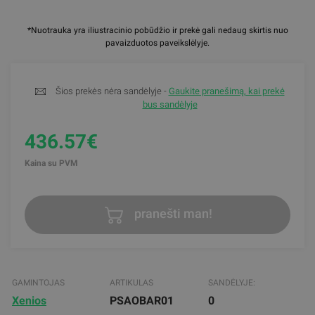
*Nuotrauka yra iliustracinio pobūdžio ir prekė gali nedaug skirtis nuo
pavaizduotos paveikslėlyje.
Šios prekės nėra sandėlyje -
Gaukite pranešimą, kai prekė
bus sandėlyje
436.57€
Kaina su PVM
pranešti man!
GAMINTOJAS
ARTIKULAS
SANDĖLYJE:
Xenios
PSAOBAR01
0