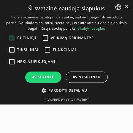
×
Ši svetainė naudoja slapukus
Šioje svetainėje naudojami slapukai, siekiant pagerinti vartotojo
patirtį. Naudodamiesi mūsų svetaine, jūs sutinkate su visais slapukais
LITHUANIAN
pagal mūsų slapukų politiką.
Skaityti daugiau
ENGLISH
BŪTINIEJI
VEIKIMĄ GERINANTYS
TIKSLINIAI
FUNKCINIAI
NEKLASIFIKUOJAMI
AŠ SUTINKU
AŠ NESUTINKU
PARODYTI DETALIAU
POWERED BY COOKIESCRIPT
Aprašymas
Gamintojas