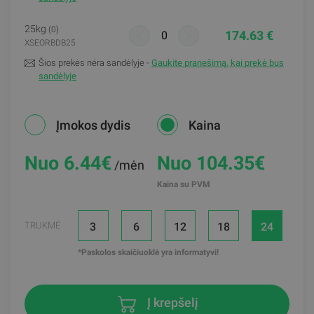
25kg
(0)
174.63 €
XSEORBDB25
Šios prekės nėra sandėlyje -
Gaukite pranešimą, kai prekė bus
sandėlyje
Įmokos dydis
Kaina
Nuo 6.44
€
Nuo 104.35€
/mėn
Kaina su PVM
3
6
12
18
24
TRUKMĖ
*Paskolos skaičiuoklė yra informatyvi!
Į krepšelį