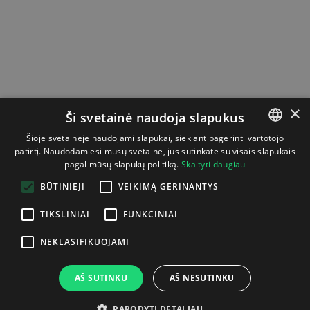
×
Ši svetainė naudoja slapukus
Šioje svetainėje naudojami slapukai, siekiant pagerinti vartotojo
patirtį. Naudodamiesi mūsų svetaine, jūs sutinkate su visais slapukais
LITHUANIAN
pagal mūsų slapukų politiką.
Skaityti daugiau
ENGLISH
BŪTINIEJI
VEIKIMĄ GERINANTYS
TIKSLINIAI
FUNKCINIAI
NEKLASIFIKUOJAMI
AŠ SUTINKU
AŠ NESUTINKU
PARODYTI DETALIAU