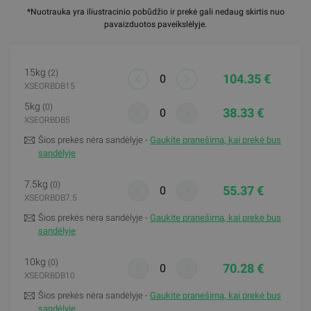
*Nuotrauka yra iliustracinio pobūdžio ir prekė gali nedaug skirtis nuo
pavaizduotos paveikslėlyje.
15kg
(2)
104.35 €
XSEORBDB15
5kg
(0)
38.33 €
XSEORBDB5
Šios prekės nėra sandėlyje -
Gaukite pranešimą, kai prekė bus
sandėlyje
7.5kg
(0)
55.37 €
XSEORBDB7.5
Šios prekės nėra sandėlyje -
Gaukite pranešimą, kai prekė bus
sandėlyje
10kg
(0)
70.28 €
XSEORBDB10
Šios prekės nėra sandėlyje -
Gaukite pranešimą, kai prekė bus
sandėlyje