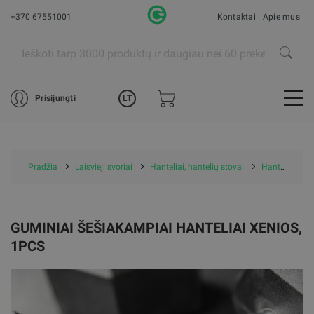
+370 67551001
Kontaktai
Apie mus
LT
Prisijungti
Pradžia
Laisvieji svoriai
Hanteliai, hantelių stovai
Hanteliai
GUMINIAI ŠEŠIAKAMPIAI HANTELIAI XENIOS,
1PCS