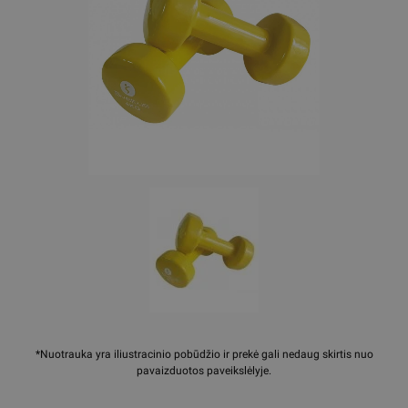
*Nuotrauka yra iliustracinio pobūdžio ir prekė gali nedaug skirtis nuo
pavaizduotos paveikslėlyje.