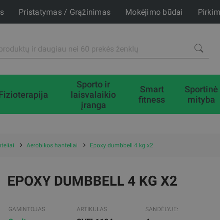
is
Pristatymas / Grąžinimas
Mokėjimo būdai
Pirki
Sporto ir
Smart
Sportinė
Fizioterapija
laisvalaikio
fitness
mityba
įranga
teliai
Aerobikos hanteliai
Epoxy dumbbell 4 kg x2
EPOXY DUMBBELL 4 KG X2
GAMINTOJAS
ARTIKULAS
SANDĖLYJE: