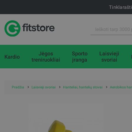
Tinklarašt
Jėgos
Sporto
Laisvieji
Kardio
treniruokliai
įranga
svoriai
Pradžia
Laisvieji svoriai
Hanteliai, hantelių stovai
Aerobikos han