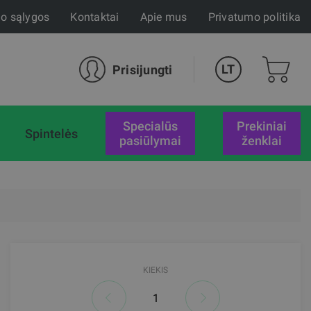
mo sąlygos
Kontaktai
Apie mus
Privatumo politika
LT
Prisijungti
specialūs
Prekiniai
Spintelės
pasiūlymai
ženklai
KIEKIS