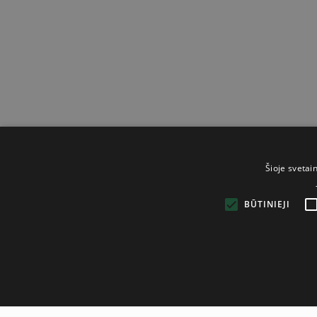
Šioje svetai
BŪTINIEJI