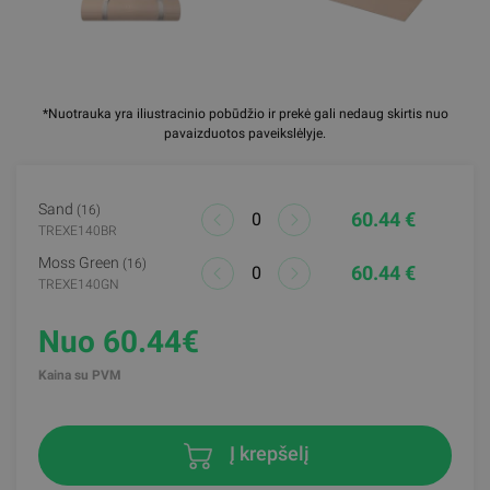
*Nuotrauka yra iliustracinio pobūdžio ir prekė gali nedaug skirtis nuo
pavaizduotos paveikslėlyje.
Sand
(16)
60.44 €
TREXE140BR
Moss Green
(16)
60.44 €
TREXE140GN
Nuo 60.44€
Kaina su PVM
Į krepšelį