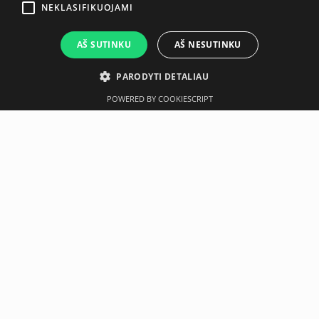
NEKLASIFIKUOJAMI
AŠ SUTINKU
AŠ NESUTINKU
PARODYTI DETALIAU
POWERED BY COOKIESCRIPT
Aprašymas
Gamintojas
Techninė specifikacija
TrExercise 140
AIREX® exercise mat for your travel and workout. Wherever
you go, wherever you are, the AIREX® TrExercise mat will
be your reliable companion. Easy to roll, light, durable and
ready to be packed into your adventure luggage. Made of
recyclable materials, you will experience the ultimate
feeling on all your workouts and travels.
*Note that the AIREX® TrExercise mat is not