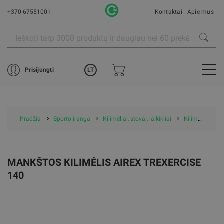
+370 67551001
Kontaktai
Apie mus
LT
Prisijungti
Pradžia
Sporto įranga
Kilimėliai, stovai, laikikliai
Kilimėliai
A
MANKŠTOS KILIMĖLIS AIREX TREXERCISE
140