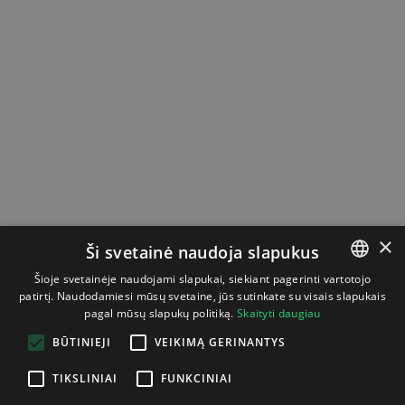
×
Ši svetainė naudoja slapukus
Šioje svetainėje naudojami slapukai, siekiant pagerinti vartotojo
patirtį. Naudodamiesi mūsų svetaine, jūs sutinkate su visais slapukais
LITHUANIAN
pagal mūsų slapukų politiką.
Skaityti daugiau
ENGLISH
BŪTINIEJI
VEIKIMĄ GERINANTYS
TIKSLINIAI
FUNKCINIAI