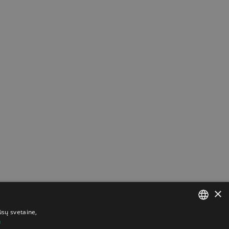
×
ūsų svetaine,
u
LITHUANIAN