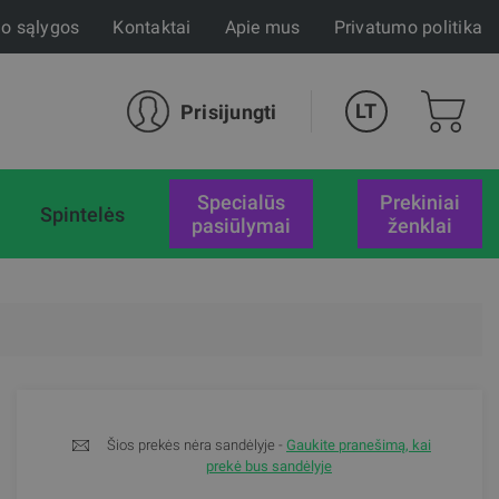
mo sąlygos
Kontaktai
Apie mus
Privatumo politika
LT
Prisijungti
specialūs
Prekiniai
Spintelės
pasiūlymai
ženklai
Šios prekės nėra sandėlyje -
Gaukite pranešimą, kai
prekė bus sandėlyje