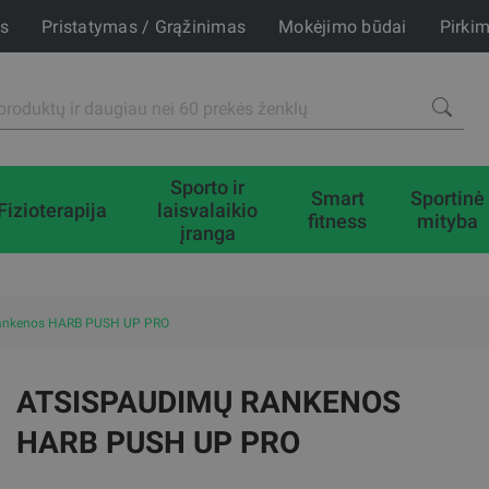
is
Pristatymas / Grąžinimas
Mokėjimo būdai
Pirki
Sporto ir
Smart
Sportinė
Fizioterapija
laisvalaikio
fitness
mityba
įranga
rankenos HARB PUSH UP PRO
ATSISPAUDIMŲ RANKENOS
HARB PUSH UP PRO