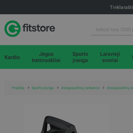
Tinklarašt
Jėgos
Sporto
Laisvieji
Kardio
treniruokliai
įranga
svoriai
Pradžia
Sporto įranga
Atsispaudimų rankenos
Atsispaudimų 