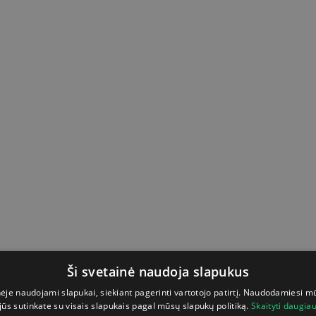
Ši svetainė naudoja slapukus
nėje naudojami slapukai, siekiant pagerinti vartotojo patirtį. Naudodamiesi m
jūs sutinkate su visais slapukais pagal mūsų slapukų politiką.
Skaityti daugia