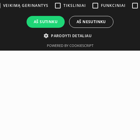
VEIKIMĄ GERINANTYS
TIKSLINIAI
FUNKCINIAI
AŠ SUTINKU
AŠ NESUTINKU
PARODYTI DETALIAU
POWERED BY COOKIESCRIPT
Aprašymas
Gamintojas