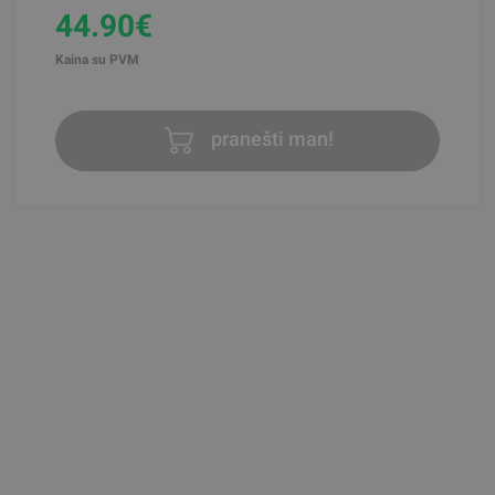
44.90€
Kaina su PVM
pranešti man!