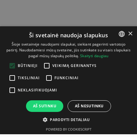
×
Ši svetainė naudoja slapukus
Šioje svetainėje naudojami slapukai, siekiant pagerinti vartotojo
patirtį. Naudodamiesi mūsų svetaine, jūs sutinkate su visais slapukais
LITHUANIAN
pagal mūsų slapukų politiką.
Skaityti daugiau
ENGLISH
BŪTINIEJI
VEIKIMĄ GERINANTYS
TIKSLINIAI
FUNKCINIAI
NEKLASIFIKUOJAMI
AŠ SUTINKU
AŠ NESUTINKU
PARODYTI DETALIAU
POWERED BY COOKIESCRIPT
Aprašymas
Gamintojas
Techninė specifikacija