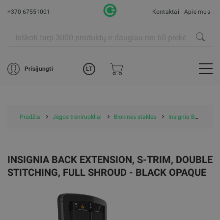
+370 67551001
Kontaktai
Apie mus
LT
Prisijungti
Pradžia
Jėgos treniruokliai
Blokinės staklės
Insignia Back Extension, S-Trim, Double Stitching, Full Shroud - Black Opaque
INSIGNIA BACK EXTENSION, S-TRIM, DOUBLE
STITCHING, FULL SHROUD - BLACK OPAQUE