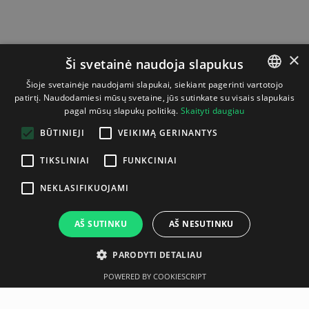
×
Ši svetainė naudoja slapukus
Šioje svetainėje naudojami slapukai, siekiant pagerinti vartotojo
patirtį. Naudodamiesi mūsų svetaine, jūs sutinkate su visais slapukais
LITHUANIAN
pagal mūsų slapukų politiką.
Skaityti daugiau
ENGLISH
BŪTINIEJI
VEIKIMĄ GERINANTYS
TIKSLINIAI
FUNKCINIAI
NEKLASIFIKUOJAMI
AŠ SUTINKU
AŠ NESUTINKU
PARODYTI DETALIAU
POWERED BY COOKIESCRIPT
Aprašymas
Gamintojas
Techninė specifikacija