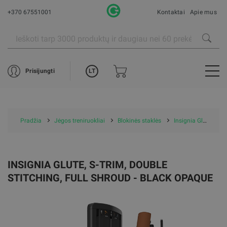
+370 67551001
Kontaktai
Apie mus
LT
Prisijungti
Pradžia
Jėgos treniruokliai
Blokinės staklės
Insignia Glute, S-Trim, Double Stitching, Full Shroud - Black Opaque
INSIGNIA GLUTE, S-TRIM, DOUBLE
STITCHING, FULL SHROUD - BLACK OPAQUE