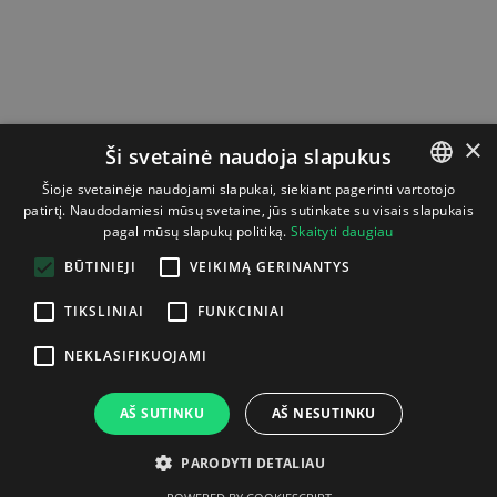
×
Ši svetainė naudoja slapukus
Šioje svetainėje naudojami slapukai, siekiant pagerinti vartotojo
patirtį. Naudodamiesi mūsų svetaine, jūs sutinkate su visais slapukais
LITHUANIAN
pagal mūsų slapukų politiką.
Skaityti daugiau
ENGLISH
BŪTINIEJI
VEIKIMĄ GERINANTYS
TIKSLINIAI
FUNKCINIAI
NEKLASIFIKUOJAMI
AŠ SUTINKU
AŠ NESUTINKU
PARODYTI DETALIAU