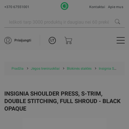
+370 67551001
Kontaktai
Apie mus
LT
Prisijungti
Pradžia
Jėgos treniruokliai
Blokinės staklės
Insignia Shoulder Press, S-Trim, Double Stitching, Full Shroud - Black Opaque
INSIGNIA SHOULDER PRESS, S-TRIM,
DOUBLE STITCHING, FULL SHROUD - BLACK
OPAQUE