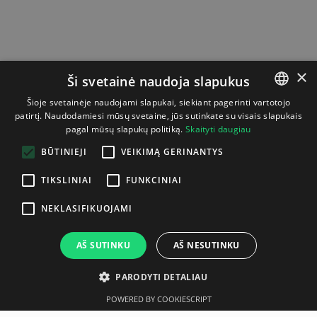
×
Ši svetainė naudoja slapukus
Šioje svetainėje naudojami slapukai, siekiant pagerinti vartotojo
patirtį. Naudodamiesi mūsų svetaine, jūs sutinkate su visais slapukais
LITHUANIAN
pagal mūsų slapukų politiką.
Skaityti daugiau
ENGLISH
BŪTINIEJI
VEIKIMĄ GERINANTYS
TIKSLINIAI
FUNKCINIAI
NEKLASIFIKUOJAMI
AŠ SUTINKU
AŠ NESUTINKU
PARODYTI DETALIAU
POWERED BY COOKIESCRIPT
Aprašymas
Gamintojas
Techninė specifikacija