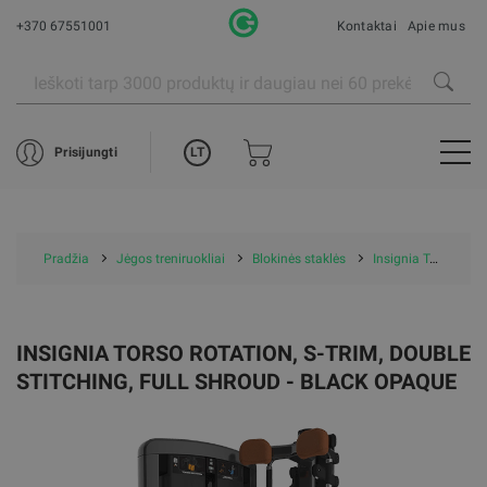
+370 67551001
Kontaktai
Apie mus
LT
Prisijungti
Pradžia
Jėgos treniruokliai
Blokinės staklės
Insignia Torso Rotation, S-Trim, Double Stitching, Full Shroud - Black Opaque
INSIGNIA TORSO ROTATION, S-TRIM, DOUBLE
STITCHING, FULL SHROUD - BLACK OPAQUE