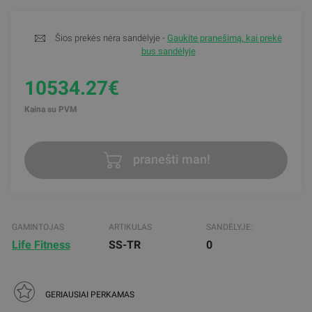
Šios prekės nėra sandėlyje -
Gaukite pranešimą, kai prekė
bus sandėlyje
10534.27€
Kaina su PVM
pranešti man!
GAMINTOJAS
ARTIKULAS
SANDĖLYJE:
Life Fitness
SS-TR
0
GERIAUSIAI PERKAMAS