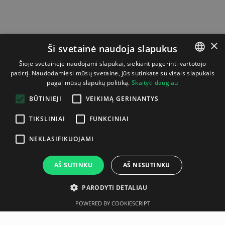
×
Ši svetainė naudoja slapukus
Šioje svetainėje naudojami slapukai, siekiant pagerinti vartotojo
patirtį. Naudodamiesi mūsų svetaine, jūs sutinkate su visais slapukais
LITHUANIAN
pagal mūsų slapukų politiką.
Skaityti daugiau
ENGLISH
BŪTINIEJI
VEIKIMĄ GERINANTYS
TIKSLINIAI
FUNKCINIAI
NEKLASIFIKUOJAMI
AŠ SUTINKU
AŠ NESUTINKU
PARODYTI DETALIAU
POWERED BY COOKIESCRIPT
Aprašymas
Gamintojas
Techninė specifikacija