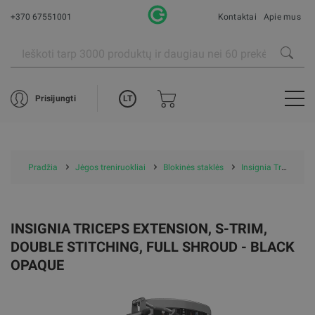
+370 67551001
Kontaktai
Apie mus
LT
Prisijungti
Pradžia
Jėgos treniruokliai
Blokinės staklės
Insignia Triceps Extension, S-Trim, Double Stitching, Full Shroud - Black Opaque
INSIGNIA TRICEPS EXTENSION, S-TRIM,
DOUBLE STITCHING, FULL SHROUD - BLACK
OPAQUE