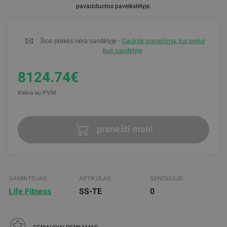
pavaizduotos paveikslėlyje.
Šios prekės nėra sandėlyje -
Gaukite pranešimą, kai prekė
bus sandėlyje
8124.74€
Kaina su PVM
pranešti man!
GAMINTOJAS
ARTIKULAS
SANDĖLYJE:
Life Fitness
SS-TE
0