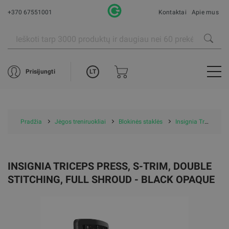
+370 67551001
Kontaktai
Apie mus
LT
Prisijungti
Pradžia
Jėgos treniruokliai
Blokinės staklės
Insignia Triceps Press, S-Trim, Double Stitching, Full Shroud - Black Opaque
INSIGNIA TRICEPS PRESS, S-TRIM, DOUBLE
STITCHING, FULL SHROUD - BLACK OPAQUE