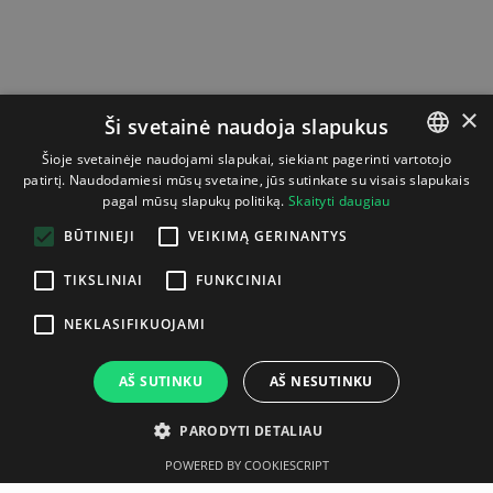
×
Ši svetainė naudoja slapukus
Šioje svetainėje naudojami slapukai, siekiant pagerinti vartotojo
patirtį. Naudodamiesi mūsų svetaine, jūs sutinkate su visais slapukais
LITHUANIAN
pagal mūsų slapukų politiką.
Skaityti daugiau
ENGLISH
BŪTINIEJI
VEIKIMĄ GERINANTYS
TIKSLINIAI
FUNKCINIAI
NEKLASIFIKUOJAMI
AŠ SUTINKU
AŠ NESUTINKU
PARODYTI DETALIAU
POWERED BY COOKIESCRIPT
Aprašymas
Gamintojas
Techninė specifikacija