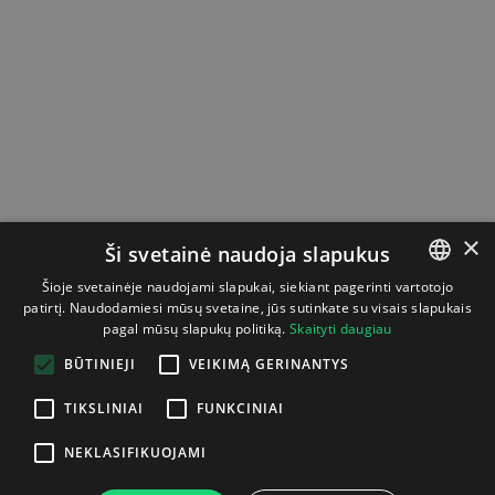
×
Ši svetainė naudoja slapukus
Šioje svetainėje naudojami slapukai, siekiant pagerinti vartotojo
patirtį. Naudodamiesi mūsų svetaine, jūs sutinkate su visais slapukais
LITHUANIAN
pagal mūsų slapukų politiką.
Skaityti daugiau
ENGLISH
BŪTINIEJI
VEIKIMĄ GERINANTYS
TIKSLINIAI
FUNKCINIAI
NEKLASIFIKUOJAMI