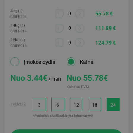
4kg
(1)
55.78 €
GRIPR204
14kg
(1)
111.89 €
GRIPR014
16kg
(1)
124.79 €
GRIPR016
Įmokos dydis
Kaina
Nuo 3.44
€
Nuo 55.78€
/mėn
Kaina su PVM
3
6
12
18
24
TRUKMĖ
*Paskolos skaičiuoklė yra informatyvi!