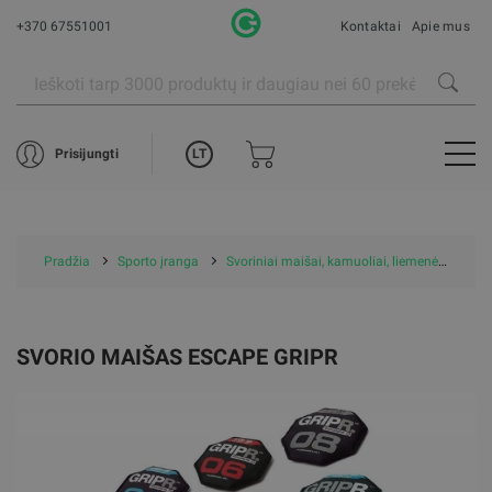
+370 67551001
Kontaktai
Apie mus
LT
Prisijungti
Pradžia
Sporto įranga
Svoriniai maišai, kamuoliai, liemenės, riešo svoriai
SVORIO MAIŠAS ESCAPE GRIPR