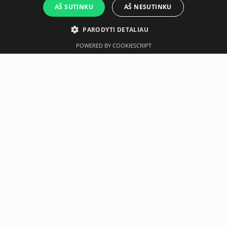
AŠ SUTINKU
AŠ NESUTINKU
PARODYTI DETALIAU
POWERED BY COOKIESCRIPT
Aprašymas
Gamintojas
The GRIPR is perfect for dynamic exercises and can fit into
the toughest of training routines.
Neseniai įsigyta