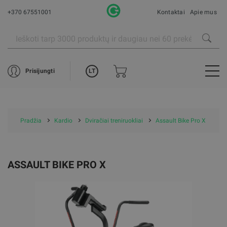
+370 67551001
Kontaktai
Apie mus
LT
Prisijungti
Pradžia
Kardio
Dviračiai treniruokliai
Assault Bike Pro X
ASSAULT BIKE PRO X