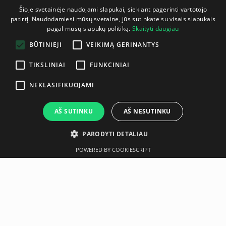
Šioje svetainėje naudojami slapukai, siekiant pagerinti vartotojo
patirtį. Naudodamiesi mūsų svetaine, jūs sutinkate su visais slapukais
LITHUANIAN
pagal mūsų slapukų politiką.
Skaityti daugiau
ENGLISH
BŪTINIEJI
VEIKIMĄ GERINANTYS
TIKSLINIAI
FUNKCINIAI
NEKLASIFIKUOJAMI
AŠ SUTINKU
AŠ NESUTINKU
PARODYTI DETALIAU
POWERED BY COOKIESCRIPT
Aprašymas
Gamintojas
AssaultBike Pro X
The perfect cardio trainer for those looking for a powerful
workout experience. This 2-speed belt-driven bike trainer