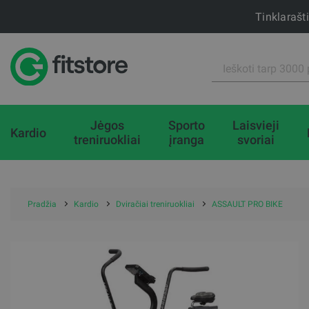
Tinklarašt
Jėgos
Sporto
Laisvieji
Kardio
treniruokliai
įranga
svoriai
Pradžia
Kardio
Dviračiai treniruokliai
ASSAULT PRO BIKE