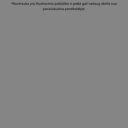
*Nuotrauka yra iliustracinio pobūdžio ir prekė gali nedaug skirtis nuo
pavaizduotos paveikslėlyje.