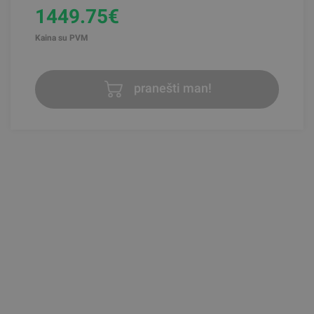
1449.75€
Kaina su PVM
pranešti man!