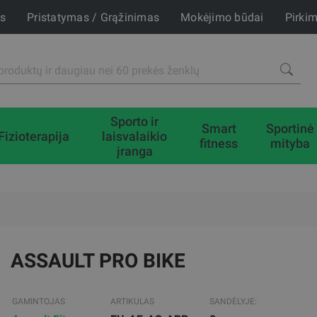
is
Pristatymas / Grąžinimas
Mokėjimo būdai
Pirki
Sporto ir
Smart
Sportinė
Fizioterapija
laisvalaikio
fitness
mityba
įranga
ASSAULT PRO BIKE
GAMINTOJAS
ARTIKULAS
SANDĖLYJE: