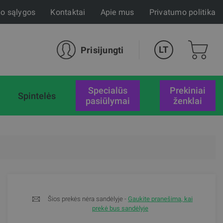
mo sąlygos
Kontaktai
Apie mus
Privatumo politika
LT
Prisijungti
specialūs
Prekiniai
Spintelės
pasiūlymai
ženklai
Šios prekės nėra sandėlyje -
Gaukite pranešimą, kai
prekė bus sandėlyje