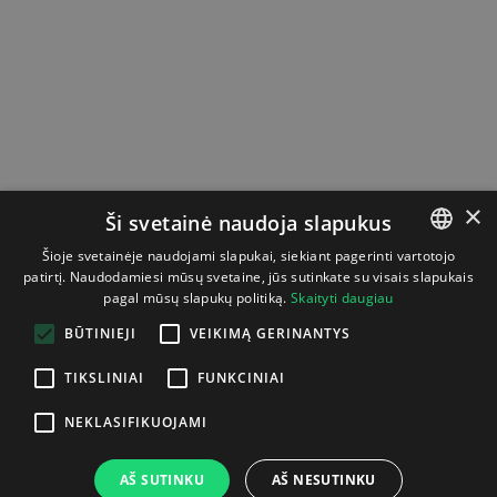
×
Ši svetainė naudoja slapukus
Šioje svetainėje naudojami slapukai, siekiant pagerinti vartotojo
patirtį. Naudodamiesi mūsų svetaine, jūs sutinkate su visais slapukais
LITHUANIAN
pagal mūsų slapukų politiką.
Skaityti daugiau
ENGLISH
BŪTINIEJI
VEIKIMĄ GERINANTYS
TIKSLINIAI
FUNKCINIAI
NEKLASIFIKUOJAMI
AŠ SUTINKU
AŠ NESUTINKU