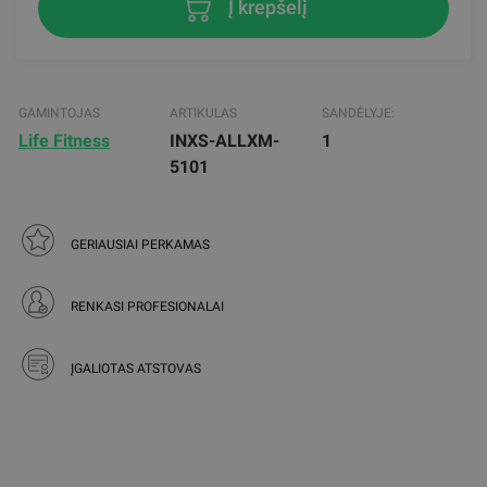
Į krepšelį
GAMINTOJAS
ARTIKULAS
SANDĖLYJE:
Life Fitness
INXS-ALLXM-
1
5101
GERIAUSIAI PERKAMAS
RENKASI PROFESIONALAI
ĮGALIOTAS ATSTOVAS