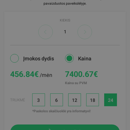
pavaizduotos paveikslėlyje.
KIEKIS
Įmokos dydis
Kaina
456.84
€
7400.67€
/mėn
Kaina su PVM
3
6
12
18
24
TRUKMĖ
*Paskolos skaičiuoklė yra informatyvi!