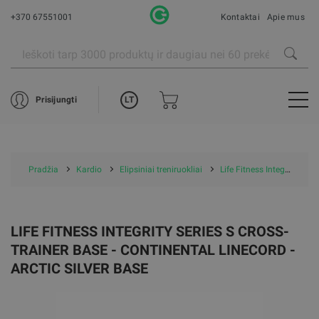
+370 67551001
Kontaktai
Apie mus
LT
Prisijungti
Pradžia
Kardio
Elipsiniai treniruokliai
Life Fitness Integrity Series S Cross-Trainer Base - Continental Linecord - Arctic Silver Base
LIFE FITNESS INTEGRITY SERIES S CROSS-
TRAINER BASE - CONTINENTAL LINECORD -
ARCTIC SILVER BASE