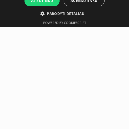
AŠ SUTINKU
AŠ NESUTINKU
PARODYTI DETALIAU
POWERED BY COOKIESCRIPT
Aprašymas
Gamintojas
Techninė specifikacija
Revolve Elite (Black)
Idealiai tinka rotacijos ir antirotacijos pratimams
Sujungia Multi ir Resist juostų privalumus
Tinka intensyvioms viso kūno treniruotėms
Variantas:
Single – Elite (Black)
Revolve Elite Black yra universali pasipriešinimo juosta,
skirta jėgos, stabilumo ir koordinacijos treniruotėms. Ji
leidžia atlikti efektyvius viso kūno pratimus ir puikiai tinka
tiek profesionaliems sportininkams, tiek intensyvioms
kasdienėms treniruotėms.