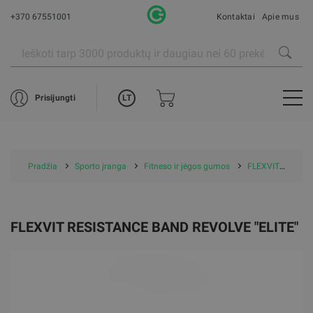
+370 67551001
Kontaktai
Apie mus
LT
Prisijungti
Pradžia
Sporto įranga
Fitneso ir jėgos gumos
FLEXVIT gumos
FLEXVIT RESISTANCE BAND REVOLVE "ELITE"