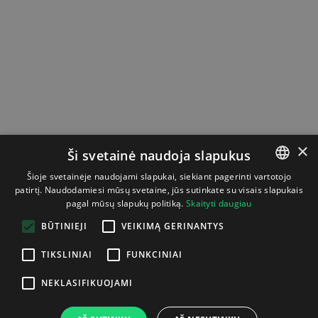
×
Ši svetainė naudoja slapukus
Šioje svetainėje naudojami slapukai, siekiant pagerinti vartotojo
patirtį. Naudodamiesi mūsų svetaine, jūs sutinkate su visais slapukais
LITHUANIAN
pagal mūsų slapukų politiką.
Skaityti daugiau
ENGLISH
BŪTINIEJI
VEIKIMĄ GERINANTYS
TIKSLINIAI
FUNKCINIAI
NEKLASIFIKUOJAMI