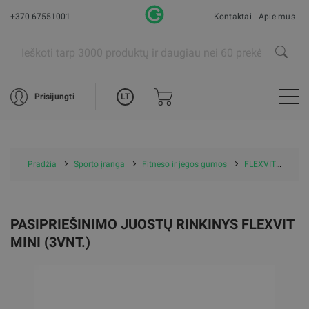
+370 67551001
Kontaktai
Apie mus
LT
Prisijungti
Pradžia
Sporto įranga
Fitneso ir jėgos gumos
FLEXVIT gumos
PASIPRIEŠINIMO JUOSTŲ RINKINYS FLEXVIT
MINI (3VNT.)