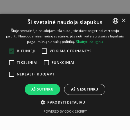
×
Ši svetainė naudoja slapukus
Šioje svetainėje naudojami slapukai, siekiant pagerinti vartotojo
patirtį. Naudodamiesi mūsų svetaine, jūs sutinkate su visais slapukais
LITHUANIAN
pagal mūsų slapukų politiką.
Skaityti daugiau
ENGLISH
BŪTINIEJI
VEIKIMĄ GERINANTYS
TIKSLINIAI
FUNKCINIAI
NEKLASIFIKUOJAMI
AŠ SUTINKU
AŠ NESUTINKU
PARODYTI DETALIAU
POWERED BY COOKIESCRIPT
Aprašymas
Gamintojas