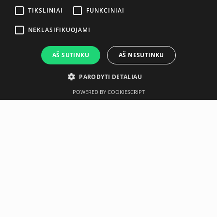
TIKSLINIAI
FUNKCINIAI
NEKLASIFIKUOJAMI
AŠ SUTINKU
AŠ NESUTINKU
PARODYTI DETALIAU
POWERED BY COOKIESCRIPT
Aprašymas
Gamintojas
An air-filled, unstable training ball made of high quality
ruton with a foamed surface. The material ruton is
odorless, latex-free, very resilient (up to approx. 500 kg) and
made of 100% recyclable plastic.The MyBall soft with its
non-slip, double-grooved surface is super springy and has
good size stability. As a dynamically unstable surface, it
can be used individually and in groups. In addition, it is
ideally suited as a versatile, effective training device for the
body.