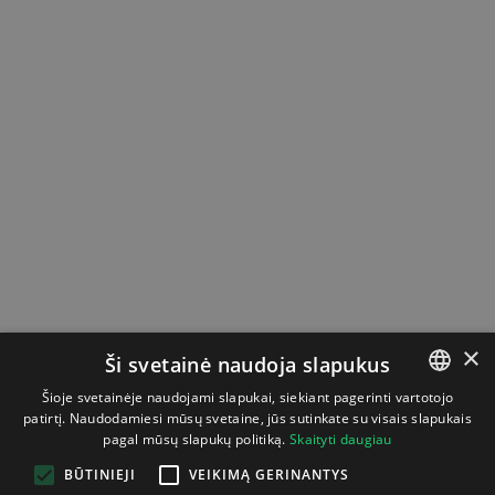
×
Ši svetainė naudoja slapukus
Šioje svetainėje naudojami slapukai, siekiant pagerinti vartotojo
patirtį. Naudodamiesi mūsų svetaine, jūs sutinkate su visais slapukais
LITHUANIAN
pagal mūsų slapukų politiką.
Skaityti daugiau
ENGLISH
BŪTINIEJI
VEIKIMĄ GERINANTYS