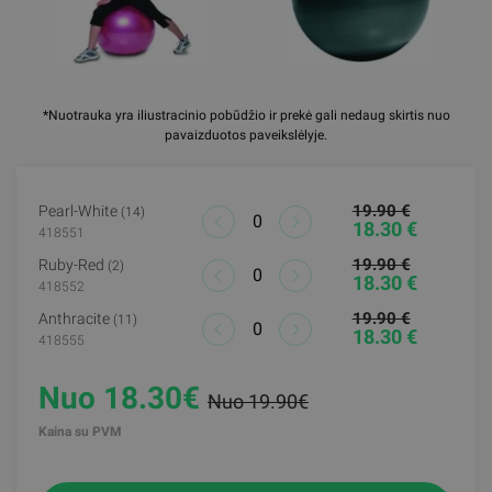
*Nuotrauka yra iliustracinio pobūdžio ir prekė gali nedaug skirtis nuo
pavaizduotos paveikslėlyje.
19.90 €
Pearl-White
(14)
18.30 €
418551
19.90 €
Ruby-Red
(2)
18.30 €
418552
19.90 €
Anthracite
(11)
18.30 €
418555
Nuo 18.30€
Nuo 19.90€
Kaina su PVM