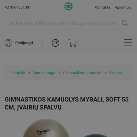
+370 67551001
Kontaktai
Apie mus
LT
Prisijungti
Pradžia
Sporto įranga
Gimnastikos kamuoliai
Gimnastikos kamuolys MyBall Soft 55 cm, Įvairių spalvų
GIMNASTIKOS KAMUOLYS MYBALL SOFT 55
CM, ĮVAIRIŲ SPALVŲ