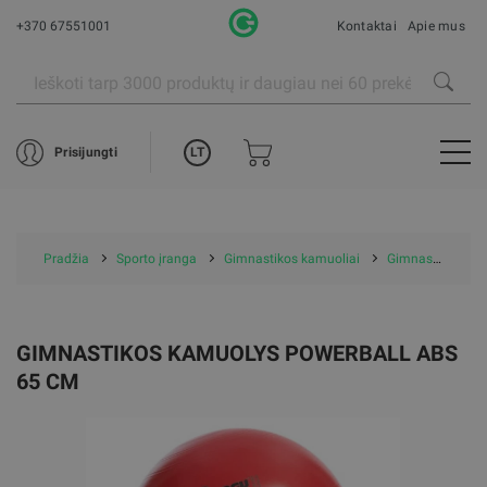
+370 67551001
Kontaktai
Apie mus
LT
Prisijungti
Pradžia
Sporto įranga
Gimnastikos kamuoliai
Gimnastikos kamuolys Powerball ABS 65 cm
GIMNASTIKOS KAMUOLYS POWERBALL ABS
65 CM