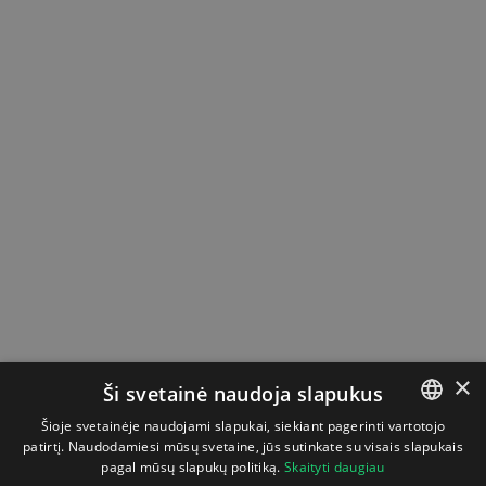
×
Ši svetainė naudoja slapukus
Šioje svetainėje naudojami slapukai, siekiant pagerinti vartotojo
patirtį. Naudodamiesi mūsų svetaine, jūs sutinkate su visais slapukais
LITHUANIAN
pagal mūsų slapukų politiką.
Skaityti daugiau
ENGLISH