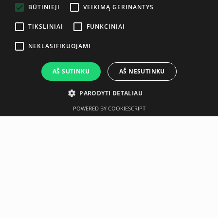
BŪTINIEJI
VEIKIMĄ GERINANTYS
TIKSLINIAI
FUNKCINIAI
NEKLASIFIKUOJAMI
AŠ SUTINKU
AŠ NESUTINKU
PARODYTI DETALIAU
POWERED BY COOKIESCRIPT
Aprašymas
Gamintojas
An air-filled and secure ball made of Crylon. The material is
odorless, latex-free, very resilient up to 500 kg (guaranteed
space security if the outer skin is damaged up to 90 kg)
and made of 100% recyclable plastic.Strengthening the
abdominal, back and whole body muscles through safe,
effective and dynamic back and stability training. Can help
or alleviate back problems by sitting upright and