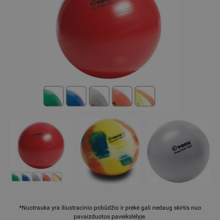
*Nuotrauka yra iliustracinio pobūdžio ir prekė gali nedaug skirtis nuo
pavaizduotos paveikslėlyje.