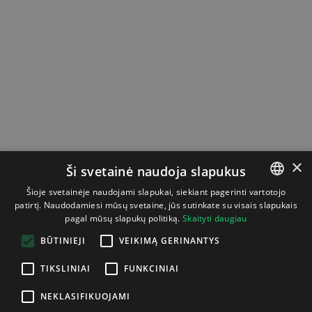
×
Ši svetainė naudoja slapukus
Šioje svetainėje naudojami slapukai, siekiant pagerinti vartotojo
patirtį. Naudodamiesi mūsų svetaine, jūs sutinkate su visais slapukais
LITHUANIAN
pagal mūsų slapukų politiką.
Skaityti daugiau
ENGLISH
BŪTINIEJI
VEIKIMĄ GERINANTYS
TIKSLINIAI
FUNKCINIAI
NEKLASIFIKUOJAMI