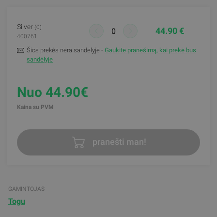
Silver
(0)
44.90 €
400761
Šios prekės nėra sandėlyje -
Gaukite pranešimą, kai prekė bus
sandėlyje
Nuo 44.90€
Kaina su PVM
pranešti man!
GAMINTOJAS
Togu