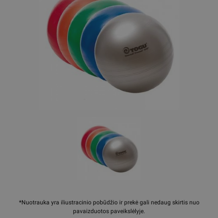
*Nuotrauka yra iliustracinio pobūdžio ir prekė gali nedaug skirtis nuo
pavaizduotos paveikslėlyje.