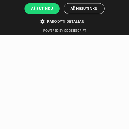
AŠ SUTINKU
AŠ NESUTINKU
PARODYTI DETALIAU
POWERED BY COOKIESCRIPT
Aprašymas
Gamintojas
Original ABS® safety made in Germany - the airbag for
your big ballThe ball is characterized by a very stable
material. This makes it very resistant and durable.Also
suitable for the animal area: horse football: Due to its size
and durability, the horse can push it away in front of it. So
you can play a dynamic group game with opposing teams.
This is as much fun for the horse as it is for the rider, as
teamwork and skill are required.Air-filled and more secure
due to the anti-burst material. The material Crylon is
odorless and very resilient(up to 1000 kg / space security
guarantee 170 kg, at 75 cm to 120 kg). The product is
latex-free and 100% recyclable.Material: CrylonSizes: 45