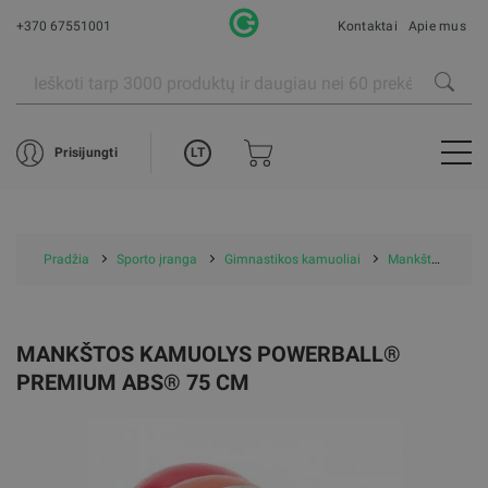
+370 67551001
Kontaktai
Apie mus
LT
Prisijungti
Pradžia
Sporto įranga
Gimnastikos kamuoliai
Mankštos kamuolys Powerball® Premium ABS® 75 cm
MANKŠTOS KAMUOLYS POWERBALL®
PREMIUM ABS® 75 CM