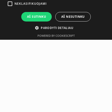
NEKLASIFIKUOJAMI
AŠ SUTINKU
AŠ NESUTINKU
PARODYTI DETALIAU
POWERED BY COOKIESCRIPT
Aprašymas
Gamintojas
Techninė specifikacija
Gravity R Kettlebells with Neoprene Coating
A practical and safe training tool for a wide range of
strength and functional exercises. The neoprene coating
provides a comfortable grip, protects flooring, and extends
the durability of the kettlebells. Available in multiple
weights to suit different training needs and intensities:
4
kg, 6 kg, 8 kg, 10 kg, 12 kg, 16 kg, 20 kg, and 24 kg
.