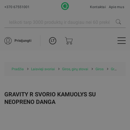
+370 67551001
Kontaktai
Apie mus
LT
Prisijungti
Pradžia
Laisvieji svoriai
Giros, girų stovai
Giros
Gravity R svorio kamuolys su neopreno danga
GRAVITY R SVORIO KAMUOLYS SU
NEOPRENO DANGA