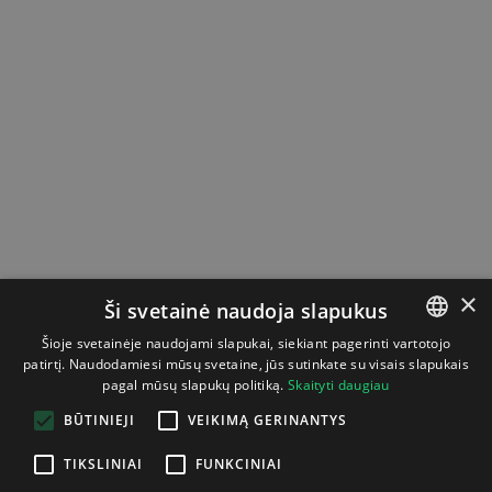
×
Ši svetainė naudoja slapukus
Šioje svetainėje naudojami slapukai, siekiant pagerinti vartotojo
patirtį. Naudodamiesi mūsų svetaine, jūs sutinkate su visais slapukais
LITHUANIAN
pagal mūsų slapukų politiką.
Skaityti daugiau
ENGLISH
BŪTINIEJI
VEIKIMĄ GERINANTYS
TIKSLINIAI
FUNKCINIAI