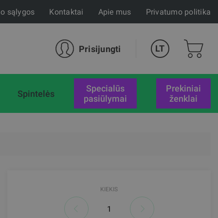
mo sąlygos
Kontaktai
Apie mus
Privatumo politika
LT
Prisijungti
specialūs
Prekiniai
Spintelės
pasiūlymai
ženklai
KIEKIS