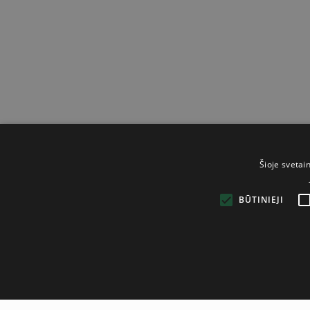
Šioje svetai
BŪTINIEJI