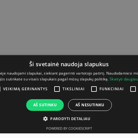
Ši svetainė naudoja slapukus
nėje naudojami slapukai, siekiant pagerinti vartotojo patirtį. Naudodamiesi m
jūs sutinkate su visais slapukais pagal mūsų slapukų politiką.
Skaityti daugia
VEIKIMĄ GERINANTYS
TIKSLINIAI
FUNKCINIAI
AŠ SUTINKU
AŠ NESUTINKU
PARODYTI DETALIAU
POWERED BY COOKIESCRIPT
Aprašymas
Gamintojas