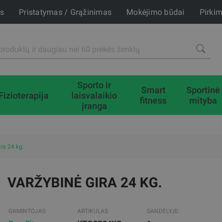
is
Pristatymas / Grąžinimas
Mokėjimo būdai
Pirki
Sporto ir
Smart
Sportinė
Fizioterapija
laisvalaikio
fitness
mityba
įranga
ra 24 kg.
VARŽYBINĖ GIRA 24 KG.
GAMINTOJAS
ARTIKULAS
SANDĖLYJE: