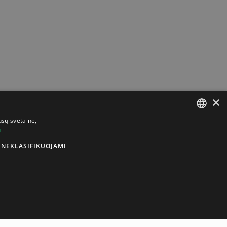
×
ūsų svetaine,
u
LITHUANIAN
NEKLASIFIKUOJAMI
ENGLISH