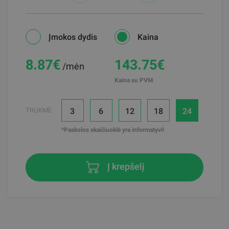
Įmokos dydis
Kaina
8.87
€
143.75€
/mėn
Kaina su PVM
3
6
12
18
24
TRUKMĖ
*Paskolos skaičiuoklė yra informatyvi!
Į krepšelį