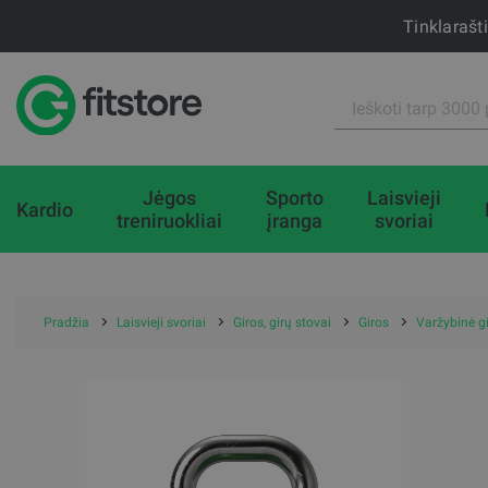
Tinklarašt
Jėgos
Sporto
Laisvieji
Kardio
treniruokliai
įranga
svoriai
Pradžia
Laisvieji svoriai
Giros, girų stovai
Giros
Varžybinė gi