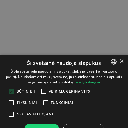
×
Ši svetainė naudoja slapukus
Šioje svetainėje naudojami slapukai, siekiant pagerinti vartotojo
patirtį. Naudodamiesi mūsų svetaine, jūs sutinkate su visais slapukais
LITHUANIAN
pagal mūsų slapukų politiką.
Skaityti daugiau
ENGLISH
BŪTINIEJI
VEIKIMĄ GERINANTYS
TIKSLINIAI
FUNKCINIAI
NEKLASIFIKUOJAMI