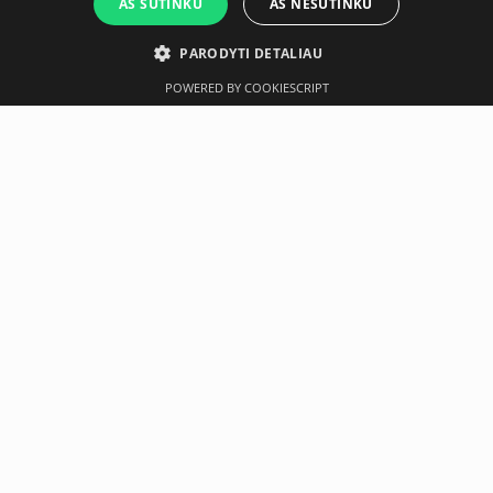
AŠ SUTINKU
AŠ NESUTINKU
PARODYTI DETALIAU
POWERED BY COOKIESCRIPT
Aprašymas
Gamintojas
For speed, agility and plyometric drills, it's hard to beat
hurdles. That's why these all-purpose hurdles are designed
to stand up to the biggest beatings and heaviest athletes.
Lightweight, durable and featuring bounce-back
construction, they come in packs of six.
Neseniai įsigyta
-10%