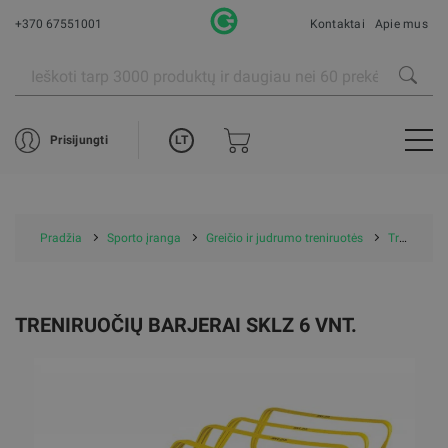
+370 67551001
Kontaktai
Apie mus
LT
Prisijungti
Pradžia
Sporto įranga
Greičio ir judrumo treniruotės
Treniruočių barjerai Sklz 6 vnt.
TRENIRUOČIŲ BARJERAI SKLZ 6 VNT.