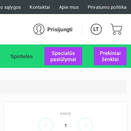
mo sąlygos
Kontaktai
Apie mus
Privatumo politika
LT
Prisijungti
specialūs
Prekiniai
Spintelės
pasiūlymai
ženklai
KIEKIS