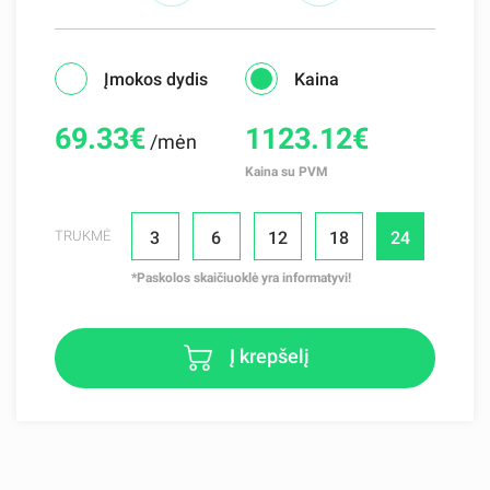
Įmokos dydis
Kaina
69.33
€
1123.12€
/mėn
Kaina su PVM
3
6
12
18
24
TRUKMĖ
*Paskolos skaičiuoklė yra informatyvi!
Į krepšelį