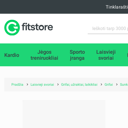
Tinklarašt
Jėgos
Sporto
Laisvieji
Kardio
treniruokliai
įranga
svoriai
Pradžia
Laisvieji svoriai
Grifai, užraktai, laikikliai
Grifai
Sunki