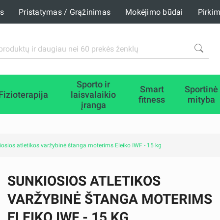
is
Pristatymas / Grąžinimas
Mokėjimo būdai
Pirki
Sporto ir
Smart
Sportinė
Fizioterapija
laisvalaikio
fitness
mityba
įranga
osios atletikos varžybinė štanga moterims Eleiko IWF - 15 kg
SUNKIOSIOS ATLETIKOS
VARŽYBINĖ ŠTANGA MOTERIMS
ELEIKO IWF - 15 KG