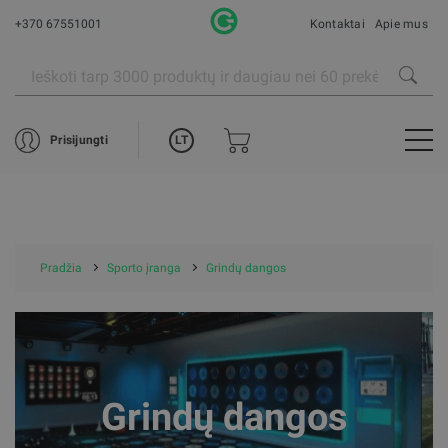
+370 67551001
Kontaktai
Apie mus
LT
Prisijungti
Pradžia
Sporto įranga
Grindų dangos
Grindų dangos