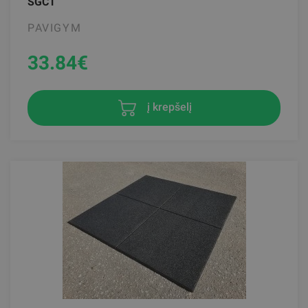
SGC1
PAVIGYM
33.84
€
į krepšelį