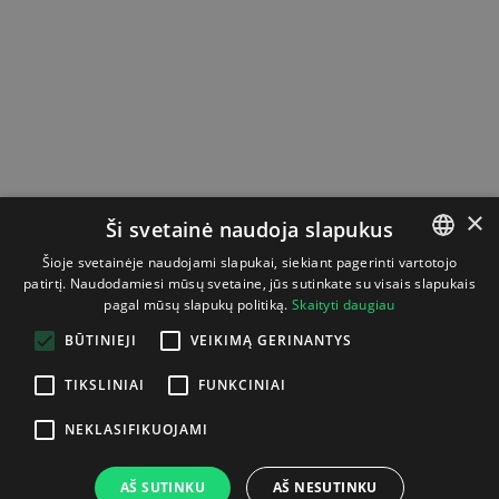
×
Ši svetainė naudoja slapukus
Šioje svetainėje naudojami slapukai, siekiant pagerinti vartotojo
patirtį. Naudodamiesi mūsų svetaine, jūs sutinkate su visais slapukais
LITHUANIAN
pagal mūsų slapukų politiką.
Skaityti daugiau
ENGLISH
BŪTINIEJI
VEIKIMĄ GERINANTYS
TIKSLINIAI
FUNKCINIAI
NEKLASIFIKUOJAMI
AŠ SUTINKU
AŠ NESUTINKU