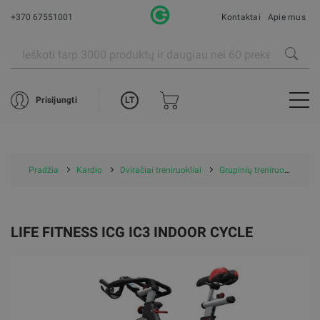
+370 67551001
Kontaktai
Apie mus
LT
Prisijungti
Pradžia
Kardio
Dviračiai treniruokliai
Grupinių treniruočių dviračiai
LIFE FITNESS ICG IC3 INDOOR CYCLE