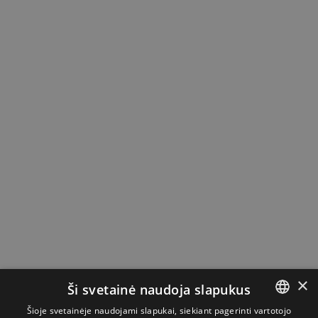
×
Ši svetainė naudoja slapukus
Šioje svetainėje naudojami slapukai, siekiant pagerinti vartotojo