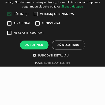
patirtį. Naudodamiesi mūsų svetaine, jūs sutinkate su visais slapukais
LITHUANIAN
pagal mūsų slapukų politiką.
Skaityti daugiau
ENGLISH
BŪTINIEJI
VEIKIMĄ GERINANTYS
TIKSLINIAI
FUNKCINIAI
NEKLASIFIKUOJAMI
AŠ SUTINKU
AŠ NESUTINKU
PARODYTI DETALIAU
POWERED BY COOKIESCRIPT
Aprašymas
Gamintojas
Hammer Strength premium dumbbells offer superior
durability with triple lock, securely fastened
head-to-handle system. Anti-roll heads, compact design
and hard chrome plated handles make them easy to use