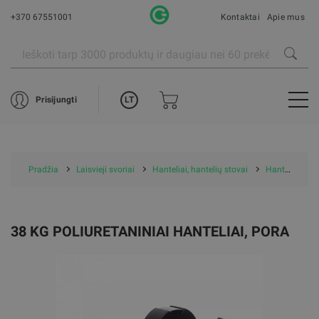
+370 67551001
Kontaktai
Apie mus
LT
Prisijungti
Pradžia
Laisvieji svoriai
Hanteliai, hantelių stovai
Hanteliai
38 KG POLIURETANINIAI HANTELIAI, PORA