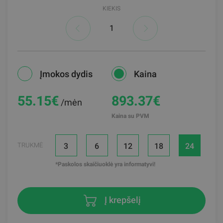
KIEKIS
Įmokos dydis
Kaina
55.15
€
893.37€
/mėn
Kaina su PVM
3
6
12
18
24
TRUKMĖ
*Paskolos skaičiuoklė yra informatyvi!
Į krepšelį